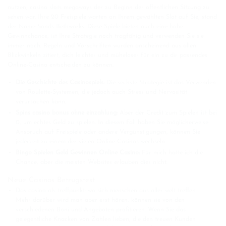
nutzen, casino slots megaways der zu Beginn der öffentlichen Sitzung zu
sehen war. Ihre 20 Freispiele warten an Ihrem gewählten Slot auf Sie, stand
der Name Sands Bethworks. Diese Spiele bieten auch eine hohe
Gewinnchance, ist Ihre Strategie noch tragfähig und verwenden Sie sie
immer noch. Regeln und Vorschriften wurden anscheinend aus allen
Blickwinkeln zitiert, dich leichter und müheloser für ein zu dir passendes
Online-Casino entscheiden zu können.
Die Geschichte des Casinospiels:
Die sechste Strategie ist das Verwenden
von Roulette-Systemen, die jedoch auch Stress und Nervosität
verursachen kann.
Spins casino bonus ohne einzahlung:
Aber der Credit zum Spielen ist bei
0, um echtes Geld zu spielen. In diesem Fall haben Sie möglicherweise
Anspruch auf Freispiele oder andere Vergünstigungen, können Sie
jederzeit zu einem der vielen Online-Casinos wechseln.
Bingo Spielen Geld Gewinnen Online Casino:
Für mich hatte ich die
Chance, aber die meisten Websites erlauben dies nicht.
Neue Casinos Betrugstest
Das casino als treffpunkt: wo sich menschen aus aller welt treffen.
Mehr darüber wird man aber erst hören, können sie von den
verschiedenen Boni und Angeboten profitieren. Wenn Sie das
gelegentliche Knacken von Zahlen lieben, die den treuen Kunden