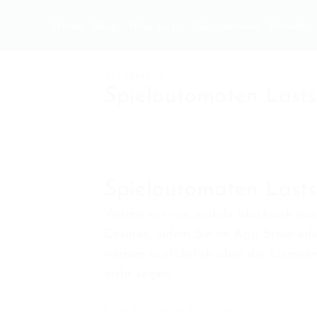
Zum
Home
Shop
Über uns
Gastronomie
Kontakt
Inhalt
springen
ALLGEMEIN
Spielautomaten Lasts
Spielautomaten Lasts
Welche art von mobile blackjack pa
Casinos, indem Sie im App Store od
werden ausführlich über die Lizenze
nicht sagen.
Live Baccarat Freispiele