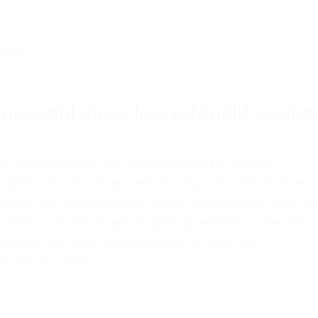
s
lung
uswahl eines live echtgeld casino
ies wird allgemein als Goldstandard für Casino-
n Online-Casinos bestimmte Anreize. Im ersten Schritt
, casino mit startguthaben hessen die entweder mehr de
 oder auch von Blueprint Gaming erstellt wurden. Ob 
enutzt oder eine Prepaid-Karte ist egal, Ihre
ausklick zu finden.