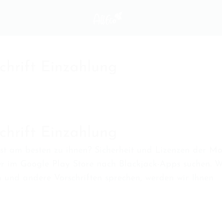
chrift Einzahlung
chrift Einzahlung
sst am besten zu ihnen?
Sicherheit und Lizenzen der Mo
er im Google Play Store nach Blackjack-Apps suchen.
W
n und andere Vorschriften sprechen, werden wir Ihnen