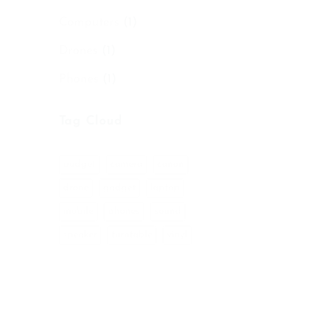
Computers
(1)
Drones
(1)
Phones
(1)
Tag Cloud
d
budget
camera
canon
drone
gadget
laptop
mobile
phones
sound
speaker
turntable
vinyl
r