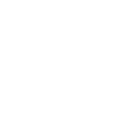
n.
e
en,