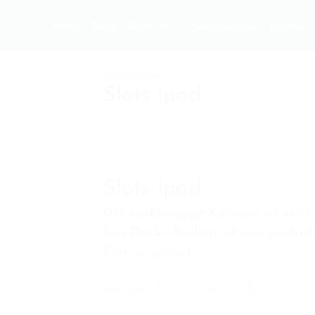
Zum
Home
Shop
Über uns
Gastronomie
Kontakt
Inhalt
springen
ALLGEMEIN
Slots Ipad
Slots Ipad
Der unabhängige Kassierer ist nicht 
Live-Dealer-Roulette ist eine großar
Euro zu spielen.
Roulette Auszahlung Bei 0