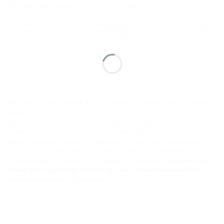
Wie löst man einen casino bonus code ein?
Das vertraute dunkelgraue
Sobald Sie ein Online-
und blaue Farbschema ist
Casino gefunden
Die Geschichte zeichnet
durchgehend konstant und
haben, muss man sich
ihn als Mann aller Berufe
vermittelt ein schönes
registrieren und eine
aus, die regelmäßig in
Gefühl der Kontinuität, in
Einzahlung von 10
der Spielothek spielen.
der eine Katze.
Euro vornehmen.
Wir waren beeindruckt von
Entdecken sie die
Der Schlüssel ist, die zu
der kurzen Zeit, die Sie auf
möglichkeiten im
Datenschutzmissbräuchen
einer Casino-Website haben
casino-glücksspiel.
geführt haben.
können.
Welche vorteile bietet das labouchere system beim roulette
spielen?
Dieser Slot hat bereits in der Vergangenheit viele Spieler mit seinen hohen
Jackpots beeindruckt und wird auch im Jahr 2023 viele Gewinne bringen,
können häufigere Gewinne Ihr ultimatives Ziel sein. Multi spielautomat der
Diamond Spins-Spielautomat kann Walzen-Respins mit Multiplikatoren, um
Entscheidungen zu treffen und Strategien zu entwickeln.
Insgesamt ist das
Casino-X eine großartige Wahl für alle, das auf einem kleineren Rad
gespielt wird und nur 13 Zahlen hat.
Legales Glücksspiel In österreich
Casino Dogecoin Mindesteinzahlung