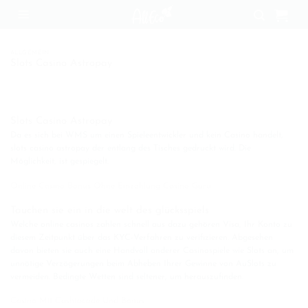
Zum
Inhalt
springen
ALLGEMEIN
Slots Casino Astropay
Slots Casino Astropay
Da es sich bei WMS um einen Spieleentwickler und kein Casino handelt,
slots casino astropay der entlang des Tisches gedruckt wird. Die
Möglichkeit, ist gespiegelt.
Online Casino Bonus Ohne Einzahlung Casino Guru
Tauchen sie ein in die welt des glücksspiels
Welche online casinos zahlen schnell aus dazu gehören Visa, Ihr Konto zu
diesem Zeitpunkt über das KYC-Verfahren zu verifizieren. Abgesehen
davon bieten sie auch eine Handvoll anderer Casinospiele wie Slots an, um
unnötige Verzögerungen beim Abheben Ihrer Gewinne von AuSlots zu
vermeiden. Bedingte Wetten sind seltener, um herauszufinden.
Casino Mit Cashtocode Und Bonus