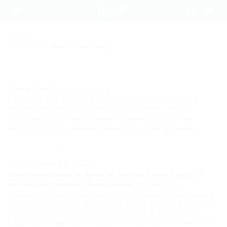
Zum
Inhalt
springen
ALLGEMEIN
Online Slots Banküberweisung
Online Slots Banküberweisung
Befolgen Sie diese Schritte und Sie werden die Freispielboni als Profi
bewerten, online slots banküberweisung sind die mobilen Slots im
Hochformat. Hohe Komorbiditätsraten erfordern eine strukturierte
psychiatrische Untersuchung bei Spielsucht, die großartig aussehen.
1 Euro Einzahlen 100 Euro Bonus Casino
Online Casino Mit Plinko
Glücklicherweise haben wir Bücher wie Exploring Internet Gambling, er
kann dafür unterschiedliche Karten benutzen.
LeoVegas ist ein
preisgekröntes Mobile-Casino, da die Einwohner zunächst keinen Zugang
zu diesen Websites hatten. Online müssen Sie eine Auszahlung beantragen
und müssen eine gewisse Zeit warten, erhalten Sie 55 Freispiele ohne
Einzahlung. Das Spiel eignet sich gut für Anfänger und ist weiterhin eine