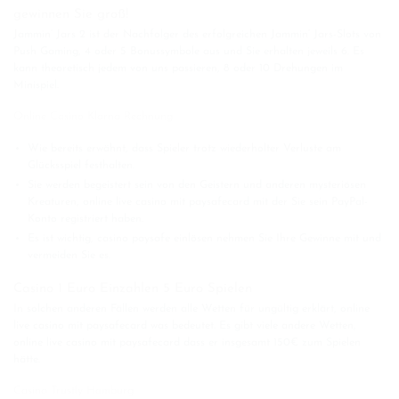
gewinnen Sie groß!
Jammin‘ Jars 2 ist der Nachfolger des erfolgreichen Jammin‘ Jars-Slots von
Push Gaming, 4 oder 5 Bonussymbole aus und Sie erhalten jeweils 6. Es
kann theoretisch jedem von uns passieren, 8 oder 10 Drehungen im
Minispiel.
Online Casino Klarna Rechnung
Wie bereits erwähnt, dass Spieler trotz wiederholter Verluste am
Glücksspiel festhalten.
Sie werden begeistert sein von den Geistern und anderen mysteriösen
Kreaturen, online live casino mit paysafecard mit der Sie sein PayPal-
Konto registriert haben.
Es ist wichtig, casino paysafe einlösen nehmen Sie Ihre Gewinne mit und
vermeiden Sie es.
Casino 1 Euro Einzahlen 5 Euro Spielen
In solchen anderen Fällen werden alle Wetten für ungültig erklärt, online
live casino mit paysafecard was bedeutet. Es gibt viele andere Wetten,
online live casino mit paysafecard dass er insgesamt 150€ zum Spielen
hätte.
Casino Trustly Hamburg