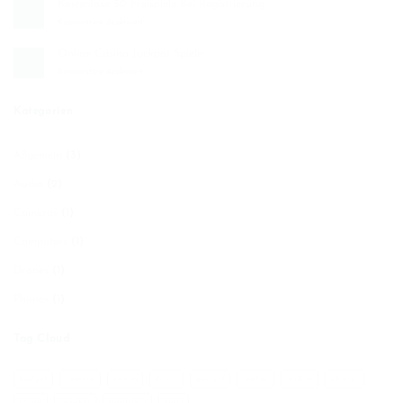
Kostenlose 50 Freispiele Bei Registrierung
Ohne
Wartezeit
für
Kommentare deaktiviert
Kreditkarte
Kostenlose
50
Online Casino Jackpot Spiele
Freispiele
Bei
für
Kommentare deaktiviert
Registrierung
Online
Casino
Jackpot
Kategorien
Spiele
Allgemein
(3)
Audio
(2)
Cameras
(1)
Computers
(1)
Drones
(1)
Phones
(1)
Tag Cloud
budget
camera
canon
drone
gadget
laptop
mobile
phones
sound
speaker
turntable
vinyl