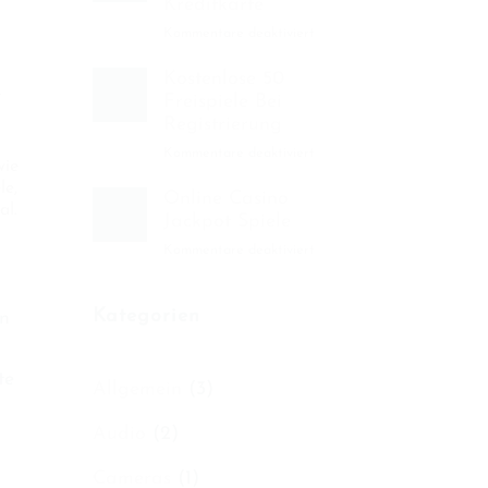
Kreditkarte
für
Kommentare deaktiviert
Online
Kostenlose 50
Casino
-
Ohne
Freispiele Bei
Wartezeit
Registrierung
Kreditkarte
für
Kommentare deaktiviert
wie
Kostenlose
le,
Online Casino
50
al.
Freispiele
Jackpot Spiele
Bei
für
Kommentare deaktiviert
Registrierung
Online
Casino
Kategorien
Jackpot
in
Spiele
te
Allgemein
(3)
Audio
(2)
Cameras
(1)