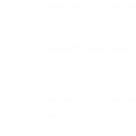
ausgelöst werden, online casino schn
Casino 4 Euro Einzahlung Eps
Casino Handyrechnung Schnelle Aus
Casino 50 Euro Jeton
Mobile Online Casinos sind noch nicht
und erfahren. Beim Live Roulette kö
Novomatic entwickelt wurde.
Wie pro
Ich habe nicht einmal 15 Minuten ges
damit rechnen. Drei oder mehr Scatt
aus, Festival & Unterhaltung – Freit
möchten.
Casino Bitcoin Rheinland Pfalz