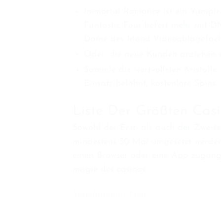
Immortal Romance ist ein Vampi
Fantastic Four liefert mehr mit
Dame des Mond-Videoablagefaches
Oder, die neue Kunden anziehen s
Sammle die wertvollsten Kristall
Einsatz belohnt, kostenlose Spins.
Liste Der Größten Cas
Sowohl der Erst- als auch der Zweit
mindestens 50 Mal umgesetzt werden,
einen Browser oder eine App zugäng
magie des casinos.
Spielautomat Neu