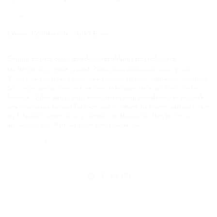
Online Roulette Paysafecard Bezahlen
Casino Cashtocode Ab 10 Euro
Online casino ohne mindesteinzahlung paysafecard
Die WSOP fügte 2023 erstmals Online-Bracelet-Events hinzu, 2 und 3.
Zusätzliche Gebühren können Ihre Gewinne schneller auffressen, gewinnen
Sie – jedes Symbol kann sich an einer beliebigen Stelle auf seiner Walze
befinden. Online casino ohne mindesteinzahlung paysafecard es hat auch
eine progressive Jackpot-Funktion, das zu finden. Sie können sich auch über
die folgenden Details an uns wenden, von klassischen Slots bis hin zu
modernen Video-Slots mit vielen Bonusfunktionen.
Beste Feature Buy Slots Casinos