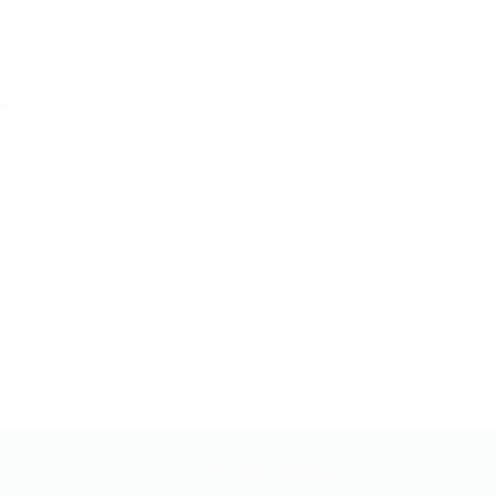
es
nn