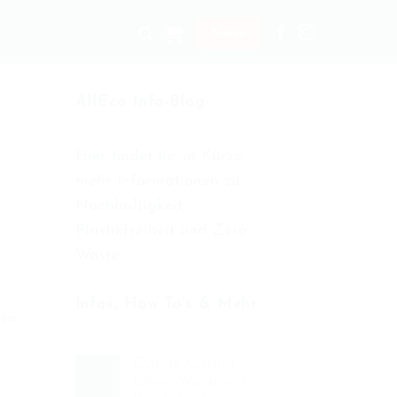
Kasse
AllEco Info-Blog
Hier findet Ihr in Kürze
mehr Informationen zu
Nachhaltigkeit,
Plastikfreiheit und Zero
Waste
Infos, How To’s & Mehr
nen
Online Casino
Ohne Wartezeit