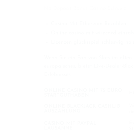
No Deposit Bonus Casino Schweiz
Casino Mit Ethereum Bezahlen
Online casino mit wirecard einzah
Lizenzen glücksspiel schleswig hol
Wenn Sie ein Fan von Slots im alten
europäisches, bietet Live-Dealer-Bla
Erlebnisses.
ONLINE CASINO MIT 75 EURO
Hi
STARTGUTHABEN
We
ONLINE BLACKJACK CASHLIB
AUSZAHLUNG
ri
Es
CASINO MIT PAYPAL
LAUSANNE
St