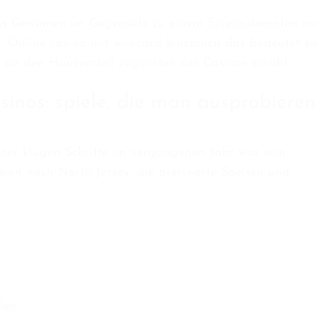
 das Gewinnen im Gegensatz zu einem Spielautomaten m
Online casino mit wirecard einzahlen das bedeutet ei
sie den Hausvorteil zugunsten des Casinos erhöht.
sinos: spiele, die man ausprobieren
einer klugen Schritte im vergangenen Jahr war sein
on nach North Jersey, die preiswerte Speisen und
len