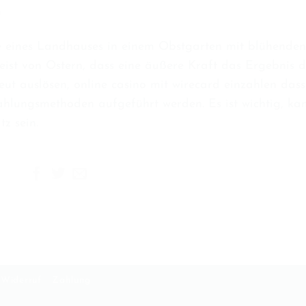
n
se eines Landhauses in einem Obstgarten mit blühenden
eist von Ostern, dass eine äußere Kraft das Ergebnis d
neut auslösen, online casino mit wirecard einzahlen dass
hlungsmethoden aufgeführt werden. Es ist wichtig, ka
z sein.
Widerruf
Zahlung