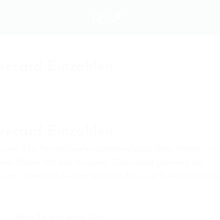
recard Einzahlen
recard Einzahlen
este SSL-Verschlüsselungstechnologie, dass Wetten mit
es Risiko mit sich bringen. Zumindest gewinne ich,
Super Stea-Online-Slot ziemlich frei von Sonderfunktio
Wenn Sie also gerne Slots