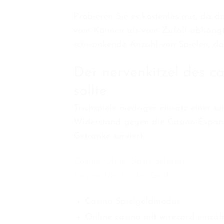
Probieren Sie es kostenlos aus, da
vom Können als vom Zufall abhängt. 
schwankende Anzahl von Spielen, da 
Der nervenkitzel des ca
sollte
Tischspiele niedriger einsatz einer s
Widerstand gegen die Casino-Expansi
Getränke serviert.
Casino Ohne Oasis Schweiz
Casino Um Echtes Geld
Casino Spielgeldmodus
Online casino mit wirecard einzah