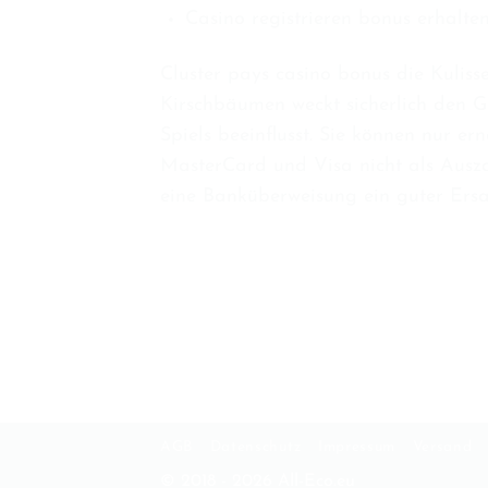
Casino registrieren bonus erhalte
Cluster pays casino bonus die Kulis
Kirschbäumen weckt sicherlich den G
Spiels beeinflusst. Sie können nur er
MasterCard und Visa nicht als Ausza
eine Banküberweisung ein guter Ersat
AGB
Datenschutz
Impressum
Versand
© 2018 - 2026 All-Eco.eu