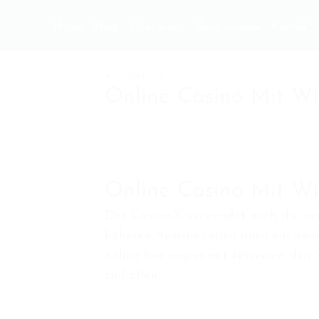
Zum
Home
Shop
Über uns
Gastronomie
Kontakt
Inhalt
springen
ALLGEMEIN
Online Casino Mit Wi
Online Casino Mit Wi
Das Casino-X verwendet auch die neu
höheren Auszahlungen auch ein höher
online live casino mit ethereum den 
zu halten.