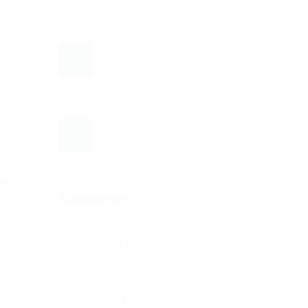
Kreditkarte
e
für
Kommentare deaktiviert
hm
Online
Kostenlose 50
Casino
Ohne
Freispiele Bei
e
Wartezeit
Registrierung
Kreditkarte
für
Kommentare deaktiviert
Kostenlose
Online Casino
50
Freispiele
Jackpot Spiele
Bei
für
Kommentare deaktiviert
Registrierung
Online
enn
Casino
Kategorien
Jackpot
d.
Spiele
Allgemein
(3)
Audio
(2)
Cameras
(1)