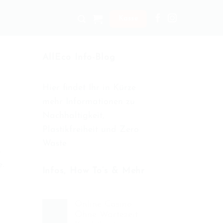
Kasse
AllEco Info-Blog
Hier findet Ihr in Kürze
mehr Informationen zu
Nachhaltigkeit,
Plastikfreiheit und Zero
Waste
n
.
Infos, How To’s & Mehr
Online Casino
Ohne Wartezeit