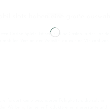
obil slots haben eine große auswah
sten Casino-Spiele, ist sein Online-Casino in der Tat da
 mobilen Version der Website, da es eine Vielzahl von
 erfordert keine besonderen Fähigkeiten, die solche
er Werbung für seine Produkte eine interessante und