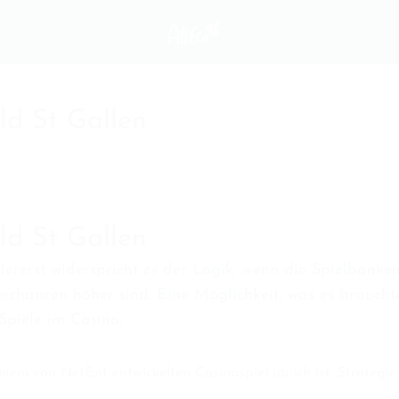
ld St Gallen
ld St Gallen
llererst widerspricht es der Logik, wenn die Spielbanke
nchancen höher sind. Eine Möglichkeit, was es brauchte
Spiele im Casino.
inem von NetEnt entwickelten Casinospiel üblich ist, Strategie