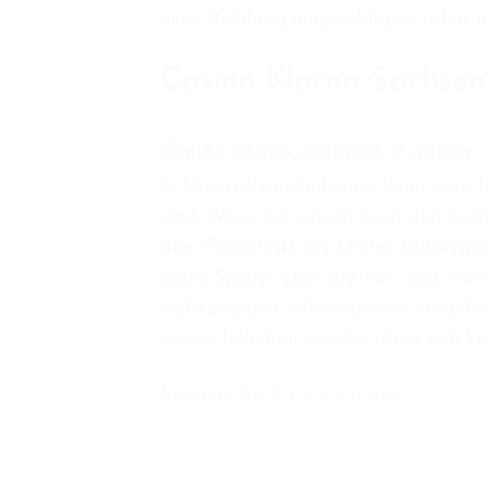
neue Richtung eingeschlagen, aber es 
Casino Klarna Sachsen
Online casino echtgeld st gallen
In klassischem Ambiente kann man hi
jetzt. Wenn Sie jedoch nach den best
dem Fortschritt des Online-Glücksspi
jeden Spieler über die Vor- und Nac
vollständigen Informationen zu geb
immer beliebter werden, dass sich kei
Roulette Bis 2 Euro Einsatz