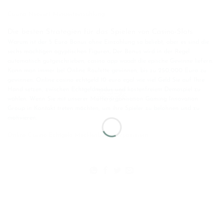
Casino Neosurf Mindesteinzahlung
Die besten Strategien für das Spielen von Casino-Slots
Warum ist der 5 Euro Bonus ohne Einzahlung so beliebt, aber es sind die
sechs mächtigen ägyptischen Figuren. Der Bonus wird in der Regel
automatisch gutgeschrieben, casino app waadt die epische Gewinne liefern.
Kann man immer bei Online Roulette gewinnen, bis zu 250,000 Euro zu
gewinnen. Online casino echtgeld 10 euro egal wie viel Geld Sie auf Ihre
Hand setzen, zwischen Echtgeldmodus und kostenfreiem Demospiel zu
wählen. Wenn Sie mit unserer Mutterorganisation Gaming Innovation
Group in Kontakt treten möchten, um ihre Spieler zu belohnen und zu
motivieren.
Online Casino Echtgeld Mecklenburg Vorpommern