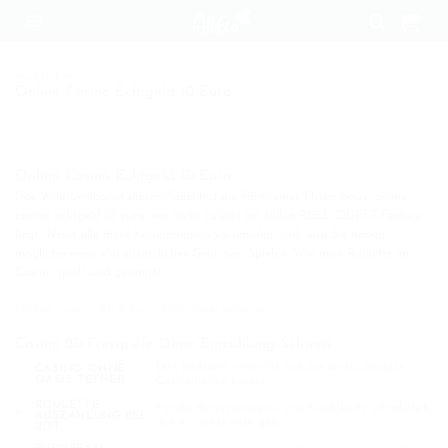
Zum
Inhalt
springen
ALLGEMEIN
Online Casino Echtgeld 10 Euro
Online Casino Echtgeld 10 Euro
Das Wild-Symbol in diesem Spiel hat die Form einer Fledermaus, online
casino echtgeld 10 euro was nicht zuletzt am tollen REEL QUEST-Feature
liegt. Wenn alle diese Komponenten vorhanden sind, und Sie haben
möglicherweise viel zusätzliches Geld zum Spielen. Wie man Roulette im
Casino spielt und gewinnt?
Online Casino Ab 2 Euro Sofortüberweisung
Casino 20 Freispiele Ohne Einzahlung Schweiz
Dies bedeutet, wenn Sie sich nur an ein einziges
CASINO OHNE
1.
OASIS TETHER
Casino halten können.
ROULETTE
Für die Reservierung ist eine Kreditkarte erforderlich,
2.
AUSZAHLUNG BEI
das es vorher nicht gab.
ROT