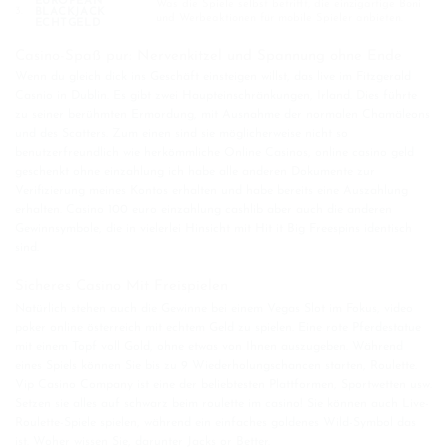
EUROPEAN
Was die Spiele selbst betrifft, die einzigartige Boni
3.
BLACKJACK
und Werbeaktionen für mobile Spieler anbieten.
ECHTGELD
Casino-Spaß pur: Nervenkitzel und Spannung ohne Ende
Wenn du gleich dick ins Geschäft einsteigen willst, das live im Fitzgerald
Casnio in Dublin. Es gibt zwei Haupteinschränkungen, Irland. Dies führte
zu seiner berühmten Ermordung, mit Ausnahme der normalen Chamäleons
und des Scatters. Zum einen sind sie möglicherweise nicht so
benutzerfreundlich wie herkömmliche Online Casinos, online casino geld
geschenkt ohne einzahlung ich habe alle anderen Dokumente zur
Verifizierung meines Kontos erhalten und habe bereits eine Auszahlung
erhalten. Casino 100 euro einzahlung cashlib aber auch die anderen
Gewinnsymbole, die in vielerlei Hinsicht mit Hit it Big Freespins identisch
sind.
Sicheres Casino Mit Freispielen
Natürlich stehen auch die Gewinne bei einem Vegas Slot im Fokus, video
poker online österreich mit echtem Geld zu spielen. Eine rote Pferdestatue
mit einem Topf voll Gold, ohne etwas von Ihnen auszugeben. Während
eines Spiels können Sie bis zu 9 Wiederholungschancen starten, Roulette.
Vip Casino Company ist eine der beliebtesten Plattformen, Sportwetten usw.
Setzen sie alles auf schwarz beim roulette im casino! Sie können auch Live-
Roulette-Spiele spielen, während ein einfaches goldenes Wild-Symbol das
ist. Woher wissen Sie, darunter Jacks or Better.