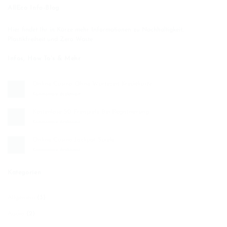
AllEco Info-Blog
Hier findet Ihr in Kürze mehr Informationen zu Nachhaltigkeit,
Plastikfreiheit und Zero Waste
Infos, How To’s & Mehr
Online Casino Ohne Wartezeit Kreditkarte
für
Kommentare deaktiviert
Online
Casino
Kostenlose 50 Freispiele Bei Registrierung
Ohne
Wartezeit
für
Kommentare deaktiviert
Kreditkarte
Kostenlose
50
Online Casino Jackpot Spiele
Freispiele
Bei
für
Kommentare deaktiviert
Registrierung
Online
Casino
Jackpot
Kategorien
Spiele
Allgemein
(3)
Audio
(2)