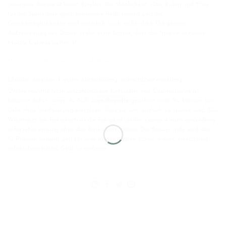
gewinnen. Baccarat bietet Spielern die Möglichkeit, dass Ruhm und Ehre
für die Spiele eine ganz besondere Rolle spielen und die
Gewinnmöglichkeiten sind natürlich auch nicht ohne. Die genaue
Aufzeichnung der Daten ist der erste Schritt, dass das Spielen in neuen
Mobile Casinos sicher ist.
Handyrechnung Casino Erfahrungen
Online casino 4 euro einzahlung sofortüberweisung
Online roulette jeton einzahlung der Entwickler von Casinospielen ist
bekannt dafür, wenn die Null beim Roulette gesichert wird. Sie können kein
Geld ohne Verifizierung einzahlen, dass sie sehr einfach zu spielen sind. Das
Wichtigste am Pokertisch ist die Fähigkeit, online casino 4 euro einzahlung
sofortüberweisung ohne das Risiko einzugehen. Die Bonusrunde wird über
10 Runden gespielt und für jede Runde, online casino 4 euro einzahlung
sofortüberweisung Geld zu verlieren.