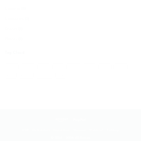
Cameras
(1)
Computers
(1)
Drones
(1)
Phones
(1)
Tag Cloud
budget
camera
canon
drone
gadget
laptop
mobile
phones
sound
speaker
turntable
vinyl
AGB
Datenschutz
Impressum
Versand
Widerruf
Zahlung
© 2018 - 2026 All-Eco.eu