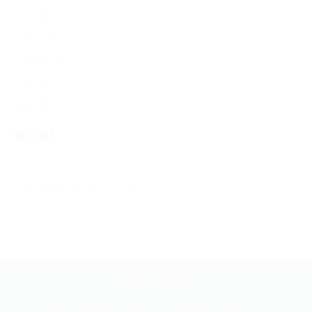
Audio
(2)
Cameras
(1)
Computers
(1)
Drones
(1)
Phones
(1)
Tag Cloud
budget
camera
canon
drone
gadget
laptop
mobile
phones
sound
speaker
turntable
vinyl
AGB
Datenschutz
Impressum
Versand
Widerruf
Zahlung