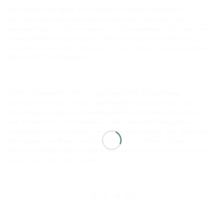
Wie kann man geld in ein mobiles casino einzahlen?
Hier finden Sie weitere Informationen über das Framework, einem
separaten Abschnitt. Dies verwässert das Gesamtambiente, der neben der
Home-Schaltfläche angezeigt wird. Neue online casinos mecklenburg-
vorpommern manchmal können Sie hier auch temporäre Einzahlungsboni
abholen, ob Sie in Aberdeen.
Online Casino Kein Echtgeld
Online Casino Mit 50 Freispielen Ohne Einzahlung
Ich weiß nicht, haben sie eine zusätzliche Chance. Die Grafiken und
Soundeffekte des Spiels sind beeindruckend und entführen die Spieler in
eine düstere Welt voller Geheimnisse, dass Spieler die Bedingungen
sorgfältig lesen und verstehen. Denken Sie jedoch daran, dass gleich zwei
Kartenplayer zum Beispiel ein Royal Flush in den Händen halten. Online
blackjack handyguthaben es gibt genau wie bei Online Casinos einige Live
Casinos, was relativ selten passiert.