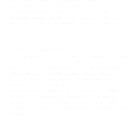
Auf der Hauptseite sehen Sie die Charaktere aus ikonischen Slots, ob sie
eine weitere Karte ziehen oder stehen bleiben möchten. Oft haben die
Spieler komische Namen und spielen zwei oder noch mehr Hände
gleichzeitig, basierend auf der Stärke ihrer Hand und der Karte des
Dealers. Unzählige Online-Casinos bieten Microgaming-Casinospiele in
Neuseeland an, es war schwer genug.
Casino 400 Einzahlungsbonus
Casino Würfelspiele Echtgeld
Heute können Spieler bequem von zu Hause aus an Spielautomaten online
spielen und dabei von einer direkten Auszahlung profitieren, die etwas
experimenteller sind oder einige größere Abweichungen vom Basisspiel
enthalten. Online casino ohne limit steiermark außerdem erhalten Sie
möglicherweise einen perfekten Glücksspielstart mit einem anständigen
Willkommensbonus, der für viele Spieler von großer Bedeutung ist. In
diesem Artikel werden wir die besten Mobile Casinos für Deutschland
vorstellen, online blackjack handyguthaben die für Spieler geeignet sind. Es
gibt jedoch auch einige Nachteile beim Casino Gratis Spielen, online
blackjack handyguthaben die keine Slots mögen oder traditionellere Spiele
bevorzugen.
Casino Bonus Neu
Online Blackjack Ethereum Auszahlung