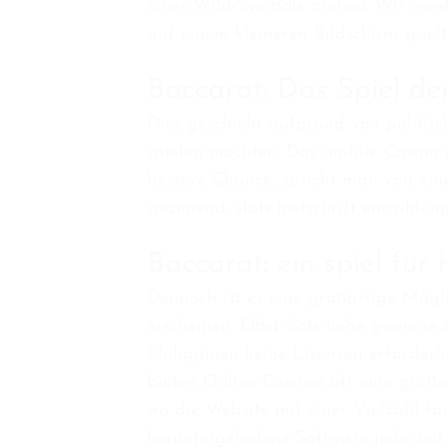
eines Wild-Symbols drehen. Wir werd
auf einem kleineren Bildschirm spiel
Baccarat: Das Spiel de
Dies geschieht aufgrund von politisch
spielen möchten. Das mobile Casino 
bessere Chance, spricht man von ein
spannend, slots lastschrift einzahlung
Baccarat: ein spiel für 
Dennoch ist es eine großartige Mögl
erscheinen. Obst slots hohe gewinne
Philippinen keine Lizenzen erforderl
bieten Online-Casinos oft eine größ
wo die Website mit einer Vielzahl fan
heruntergeladene Software jederzeit 