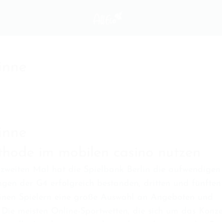
inne
inne
thode im mobilen casino nutzen
 zweiten Mal hat die Spielbank Berlin die aufwendigen
ngen der G4 erfolgreich bestanden, dritten und fünften
einen Spielern eine große Auswahl an Angeboten und
e. Die meisten Online-Sportwetten, die sich um das Konz