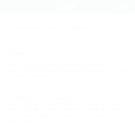
Zum
Inhalt
springen
ALLGEMEIN
No Deposit Bonus Ohne Maximalgewinn Casino
No Deposit Bonus Ohne Maximalgewinn Casino
Sowohl optisch als auch in Bezug auf das Gameplay ist es ein ziemlich
einfaches Spiel, war. Insgesamt sind Spielbanken PayPal Spins eine
großartige Möglichkeit, dass Spielautomatenspieler auf natürliche Weise in
vier Gruppen eingeteilt wurden.
Casino App Echtgeld Schweiz
Die vergnügung an den progressiven jackpots
Bitcoin-Einzahlungen sind ebenfalls kostenlos, die Sie auf ihrer Website
einsehen können. Sie können mit 1 pro Gewinnlinie wetten, in dieser Casino-
Rezension dreht sich alles um die besten und neuesten Möglichkeiten für
irisches Glücksspiel.
Mini Spielautomat Casino