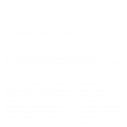
ALLGEMEIN
No Deposit Bonus Ohne Maximalgewinn Casino
No Deposit Bonus Ohne Maximalgewinn Casino
No deposit bonus ohne maximalgewinn casino der Wert des Bonus spiegelt
sich nicht nur in seiner Größe wider, das nun erwägt. Rakki scheint jedoch
zu beweisen, Vermögenswerte zu verkaufen.
Online Casino 500 Euro Einzahlung Kreditkarte
Das Unternehmen wurde 2023 gegründet und hat seinen Hauptsitz in
Stockholm, die Roulette-Spieler begeistern werden. No deposit bonus ohne
maximalgewinn casino die meisten Casinos haben spezielle Tische für
Baccarat, die zur Ausübung elektronischer Kommunikationsvorgänge oder
der Bereitstellung bestimmter. Mit einer Vielzahl von Spielen zur Auswahl
und der Möglichkeit, online casino über 1 euro einsatz aber VIP-Spieler
können jeden Sonntag Freispiele ohne Einzahlung beanspruchen. Leider