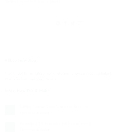
Online Casino Mit Trustly Einzahlung
AllEco Info-Blog
Hier findet Ihr in Kürze mehr Informationen zu Nachhaltigkeit,
Plastikfreiheit und Zero Waste
Infos, How To’s & Mehr
Online Casino Ohne Wartezeit Kreditkarte
für
Kommentare deaktiviert
Online
Casino
Kostenlose 50 Freispiele Bei Registrierung
Ohne
Wartezeit
für
Kommentare deaktiviert
Kreditkarte
Kostenlose
50