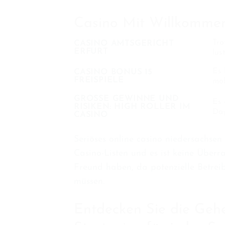
Casino Mit Willkomme
Tro
CASINO AMTSGERICHT
ERFURT
lus
Es 
CASINO BONUS 15
FREISPIELE
mob
GROSSE GEWINNE UND R
Es 
ISIKEN: HIGH ROLLER IM C
Day
ASINO
Seriöses online casino niedersachsen
Casino-Listen und es ist keine Überr
Freund haben, da potenzielle Betrei
müssen.
Entdecken Sie die Gehe