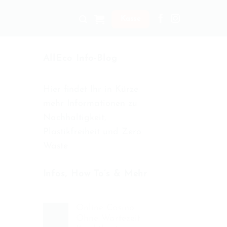
Kasse
AllEco Info-Blog
Hier findet Ihr in Kürze
mehr Informationen zu
Nachhaltigkeit,
Plastikfreiheit und Zero
Waste
Infos, How To’s & Mehr
Online Casino
Ohne Wartezeit