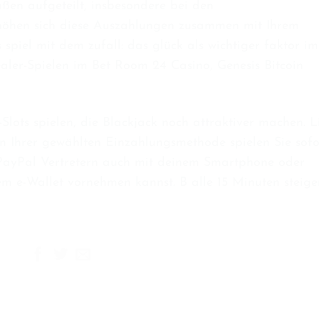
en aufgeteilt, insbesondere bei den
rhöhen sich diese Auszahlungen zusammen mit Ihrem
 spiel mit dem zufall: das glück als wichtiger faktor im
aler-Spielen im Bet Room 24 Casino, Genesis Bitcoin
Slots spielen, die Blackjack noch attraktiver machen. L
 Ihrer gewählten Einzahlungsmethode spielen Sie sofo
 PayPal Vertretern auch mit deinem Smartphone oder
m e-Wallet vornehmen kannst. B alle 15 Minuten steige