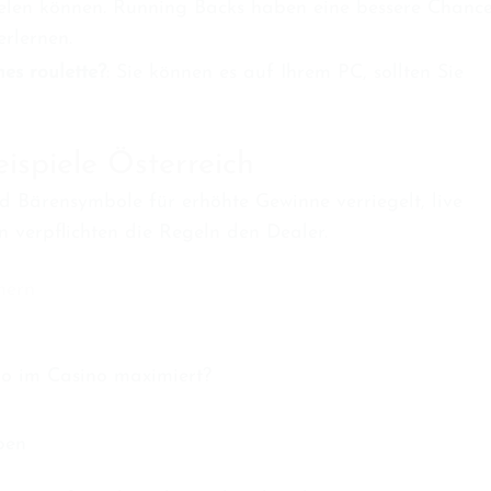
elen können. Running Backs haben eine bessere Chance
rlernen.
hes roulette?
:
Sie können es auf Ihrem PC, sollten Sie
ispiele Österreich
 Bärensymbole für erhöhte Gewinne verriegelt, live
n verpflichten die Regeln den Dealer.
mern
o im Casino maximiert?
ben