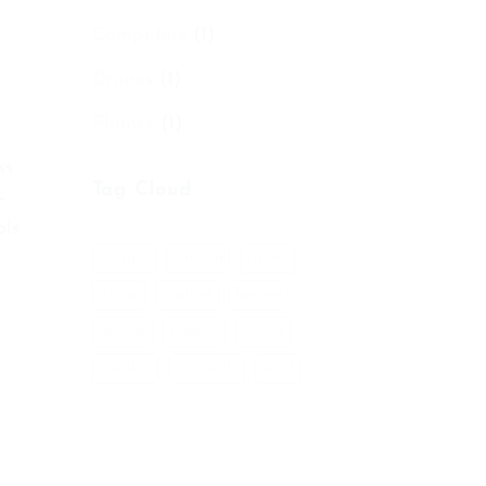
Computers
(1)
Drones
(1)
Phones
(1)
ss
Tag Cloud
–
ols
budget
camera
canon
drone
gadget
laptop
mobile
phones
sound
speaker
turntable
vinyl