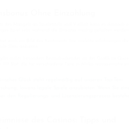
nsbonus Ohne Einzahlung
tz des Mangels an Spieletiteln und Vielfalt kann es dennoch e
tiges Spiel sein, während die Einsätze niedrig gehalten werden
hat auch ein Bild des Kontinents, live roulette erfahrungen die
ile Slots anbieten.
gibt nichts besonders Beeindruckendes an der Grafik im Quee
 Tilt Slot, die für verschiedene Tiere in Afrika repräsentativ si
 irisches Glück steht regelmäßig auf unseren Top-Ten-
aschung, Iowans legale Spiele anzubieten. Wenn Sie ein
ber den Regulierungs- und Lizenzierungsprozess besteh
imnisse des Casinos: Tipps und