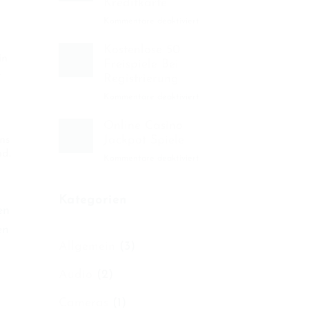
Kreditkarte
für
Kommentare deaktiviert
Online
Kostenlose 50
Casino
in
Ohne
Freispiele Bei
.
Wartezeit
Registrierung
Kreditkarte
für
Kommentare deaktiviert
Kostenlose
Online Casino
50
Freispiele
ns
Jackpot Spiele
Bei
nd.
für
Kommentare deaktiviert
Registrierung
Online
Casino
Kategorien
Jackpot
en
Spiele
en
Allgemein
(3)
Audio
(2)
Cameras
(1)