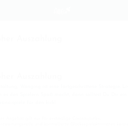
oher Auszahlung
oher Auszahlung
altung, Wonging ist eine fortgeschrittene Strategie. Li
 es den Spielern Spaß macht, dann solltest Du Dir ein
ino-spiele für den kick!
es Angebot gilt nur für erstmalige Casinospieler,
ntwortungsvolle und kontrollierte Glücksspielaktivitäten könn