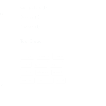
Computers
(1)
ss
Drones
(1)
er
Phones
(1)
Tag Cloud
budget
camera
canon
drone
gadget
laptop
mobile
phones
sound
speaker
turntable
vinyl
le