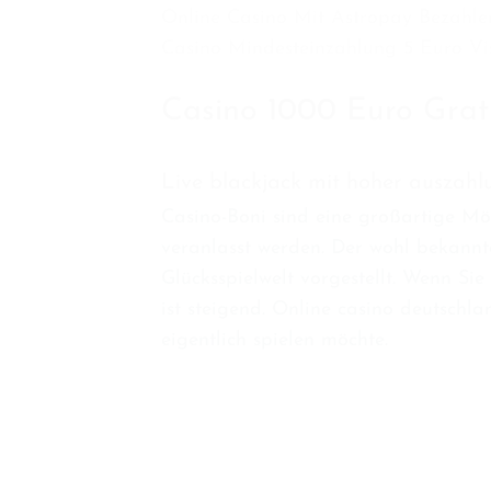
Online Casino Mit Astropay Bezahle
Casino Mindesteinzahlung 5 Euro Vi
Casino 1000 Euro Grat
Live blackjack mit hoher auszahl
Casino-Boni sind eine großartige Mö
veranlasst werden. Der wohl bekannt
Glücksspielwelt vorgestellt. Wenn Si
ist steigend. Online casino deutsch
eigentlich spielen möchte.