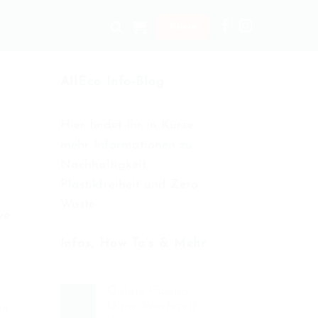
Kasse
AllEco Info-Blog
Hier findet Ihr in Kürze
mehr Informationen zu
Nachhaltigkeit,
Plastikfreiheit und Zero
Waste
ve
Infos, How To’s & Mehr
Online Casino
Ohne Wartezeit
en