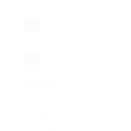
Kreditkarte
für
Kommentare deaktiviert
Online
Kostenlose 50
Casino
Ohne
Freispiele Bei
 zu
Wartezeit
Registrierung
.
Kreditkarte
für
Kommentare deaktiviert
Kostenlose
Online Casino
50
Freispiele
Jackpot Spiele
n,
Bei
für
Kommentare deaktiviert
Registrierung
Online
Casino
Kategorien
Jackpot
Spiele
Allgemein
(3)
Audio
(2)
Cameras
(1)