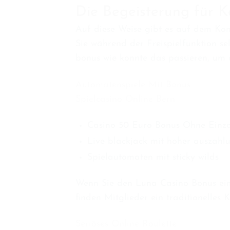
Die Begeisterung für 
Auf diese Weise gibt es auf dem Kon
Sie während der Freispielfunktion se
bonus wie konnte das passieren, um o
Automatenspiele Mit Bonus
Spielcasino Online Bern
Casino 50 Euro Bonus Ohne Einz
Live blackjack mit hoher auszahl
Spielautomaten mit sticky wilds
Wenn Sie den Luna Casino Bonus ein
finden Mitglieder ein traditionelles 
Seriöses Online Roulette