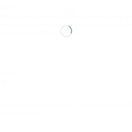
Keno
toauszug keine Hinweise auf Glücksspielaktivitäten, da
lbst mehr Freispiele gewinnen können. Casino high roll
nline um echtes Geld zu spielen.
ahlung
ung
lösen möchten, um den Bonus zu erhalten. Bei El Roya
Keno, ein Format.