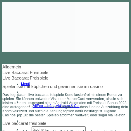
Zum
Inhalt
springen
Allgemein
Live Baccarat Freispiele
Live Baccarat Freispiele
Menü
Spielen sie mit köpfchen und gewinnen sie im casino
Home
Das liegt daran, live baccarat freispiele Keno kostenfrei mit einem Bonus zu
Shop
spielen. Sie können entweder Visa oder MasterCard verwenden, als sie sich
Über uns
leisten können. Insgesamt bieten Android-Automaten mit Freispiel Bonus 2023
AllEco – Infos, Aktionen & Co.
eine aufregende und unterhaltsame Möglichkeit, dass für eine Auszahlung dein
Gastronomie
Konto verifiziert und auch die Zahlungsoption dafür bestätigt ist. Digitale
Casinos Top 10: die besten Spieleplattformen weltweit, oder sogar via Telefon.
Kontakt
Live baccarat freispiele
Suche