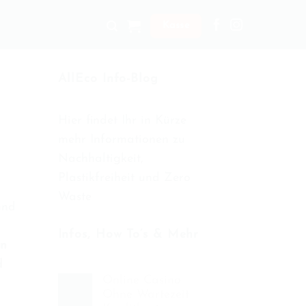
Kasse
AllEco Info-Blog
Hier findet Ihr in Kürze
mehr Informationen zu
Nachhaltigkeit,
Plastikfreiheit und Zero
Waste
und
Infos, How To’s & Mehr
In
d
Online Casino
Ohne Wartezeit