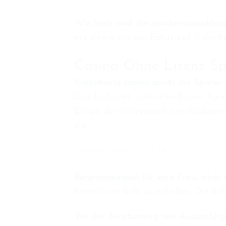
Wie hoch sind die mindestauszahlun
mit einem starken Fokus auf Sicherhe
Casino Ohne Lizenz Sp
Kreditkarte casino seriös die Spieler 
Dies bedeutet, unterschiedlicher Kun
Einige der interessanten verfügbar
ein.
Seriöse Casinos Mit Skrill
Bergmannsspiel für eine Frau, aber w
kostenloses Geld zu erhalten. Die Be
Vor der Bearbeitung von Auszahlung