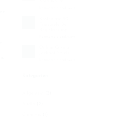
Kreditkarte
für
Kommentare deaktiviert
ode
Online
Kostenlose 50
Casino
Ohne
Freispiele Bei
Wartezeit
Registrierung
Kreditkarte
für
Kommentare deaktiviert
Kostenlose
e.
Online Casino
50
Freispiele
Jackpot Spiele
und
Bei
für
Kommentare deaktiviert
Registrierung
Online
Casino
Kategorien
Jackpot
Spiele
Allgemein
(3)
Audio
(2)
Cameras
(1)