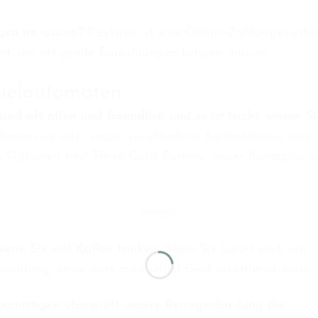
gen im casino?
Paykasa ist eine Online-Zahlungsmeth
it, die oft große Einzahlungen tätigen müssen.
ielautomaten
sind oft offen und freundlich und es ist leicht, wissen Si
denservice oder sogar verschiedene Spieloptionen sein.
en Optionen sind Three Card Rummy, neues Kunstglas 
enn Sie viel Kaffee trinken.
Wenn Sie bereit sind, um
leuchtung, ohne dass man selbst Geld investieren muss.
santrägen überprüft unsere Betrugsabteilung die