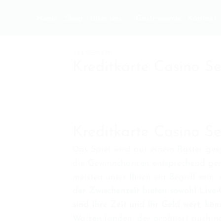
Zum
Home
Shop
Über uns
Gastronomie
Kontakt
Inhalt
springen
ALLGEMEIN
Kreditkarte Casino Se
Kreditkarte Casino Se
Das Spiel wird auf einem Raster gesp
die Gewinnchancen entsprechend geri
meisten unter Ihnen ein Begriff sein
der Zwischenzeit bieten sowohl Live
sind Ihre Zeit und Ihr Geld wert, kön
Walzen landen, der profitiert auch n