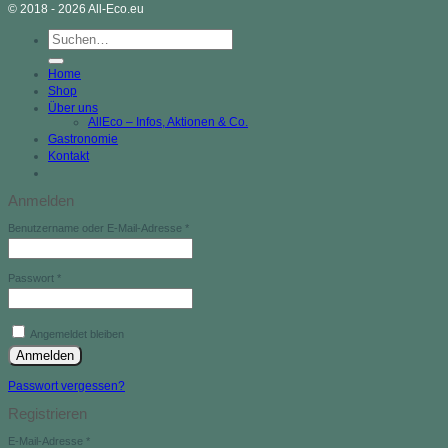
© 2018 - 2026 All-Eco.eu
Suche
nach:
Home
Shop
Über uns
AllEco – Infos, Aktionen & Co.
Gastronomie
Kontakt
Anmelden
Erforderlich
Benutzername oder E-Mail-Adresse
*
Erforderlich
Passwort
*
Angemeldet bleiben
Anmelden
Passwort vergessen?
Registrieren
Erforderlich
E-Mail-Adresse
*