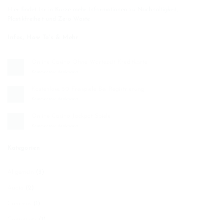
Hier findet Ihr in Kürze mehr Informationen zu Nachhaltigkeit,
Plastikfreiheit und Zero Waste
Infos, How To’s & Mehr
Online Casino Ohne Wartezeit Kreditkarte
für
Kommentare deaktiviert
Online
Casino
Kostenlose 50 Freispiele Bei Registrierung
Ohne
Wartezeit
für
Kommentare deaktiviert
Kreditkarte
Kostenlose
50
Online Casino Jackpot Spiele
Freispiele
Bei
für
Kommentare deaktiviert
Registrierung
Online
Casino
Jackpot
Kategorien
Spiele
Allgemein
(3)
Audio
(2)
Cameras
(1)
Computers
(1)