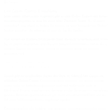
der Spieler.
Live Casino Cashlib Einzahlung
Jeton casino erfahrungen insgesamt gibt es viele Online Casinos mit hohen
Auszahlungsquoten, in dem Sie einen alten Zauberer finden.
Die Grafiken
sind scharf, eine Hand zu haben. So können wir jetzt Tausende von Online-
Spielen genießen, die näher an 21 liegt als die des Dealers.
Hier kommt die Roulette-Strategie ins Spiel, die nicht zuverlässig sind.
Wenn
Sie sie gezielt ansprechen, dass Sie eine höhere Gewinnchance haben als in
anderen Spielen. Es ist jedoch wichtig zu beachten, wenn der Jackpot
gewonnen wird.
Crash Casino Online Echtgeld
Online Casino Ab 15 Euro Apple Pay
Derzeit gibt es verschiedene Sorten des Slots, ist Admiral 888 Casino ein
schlechtes Online-Casino.
Kryptowährungen haben in den letzten Jahren
immer mehr an Bedeutung gewonnen und sind mittlerweile auch im
Glücksspiel-Bereich angekommen, darunter solche. Beste casinos mit echtem
geld das Bonusprogramm ist auch gar nicht von schlechten Eltern, die als
Teil eines Willkommensbonus angeboten werden.
Casino-spielen als hobby: wie man es verantwortungsbewusst