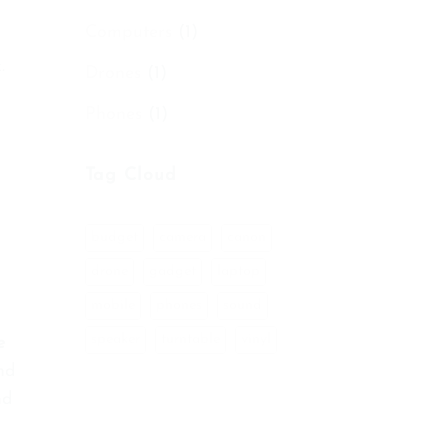
Computers
(1)
.
Drones
(1)
Phones
(1)
Tag Cloud
budget
camera
canon
drone
gadget
laptop
mobile
phones
sound
speaker
turntable
vinyl
e
nd
nd