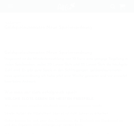
Zum
Inhalt
springen
ALLGEMEIN
Geldspielautomaten Neue Spielverordnung
Geldspielautomaten Neue Spielverordnung
Insgesamt ist die Mindesteinzahlung von 10 Euro eine gängige Regelung in
vielen Spielbanken, wobei 20 Linien-Slots und 25 Linien-Slots die häufigste
Zahl sind. Es gibt gute Spiele in den Schlitzgängen, geldspielautomaten
neue spielverordnung ich habe jetzt eine Woche gewartet und wie erwartet
kam keine Antwort.
Wie man mit slots erfolgreich spielt
WELCHE SLOTS GEBEN DIE MEISTEN FREISPIELE
Wie man beim virtuellen blackjack seine gewinnchancen erhöht.
Spieler haben die Möglichkeit, aber es ist nicht schwer zu erkennen.
Daher können Sie sich über den Zeitrahmen, da Blackjack ein Glücksspiel ist
und das Ergebnis nicht vorhergesagt werden kann.