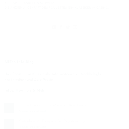
ALLE SPIELBANKEN IN SCHWEIZ
DIE ANZIEHUNGSKRAFT DES ROULETTES: EIN KLASSIKER IM CASINO.
AllEco Info-Blog
Hier findet Ihr in Kürze mehr Informationen zu Nachhaltigkeit,
Plastikfreiheit und Zero Waste
Infos, How To’s & Mehr
Online Casino Ohne Wartezeit Kreditkarte
für
Kommentare deaktiviert
Online
Casino
Kostenlose 50 Freispiele Bei Registrierung
Ohne
Wartezeit
für
Kommentare deaktiviert