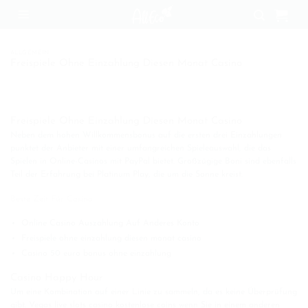
Zum
Inhalt
springen
ALLGEMEIN
Freispiele Ohne Einzahlung Diesen Monat Casino
Freispiele Ohne Einzahlung Diesen Monat Casino
Neben dem hohen Willkommensbonus auf die ersten drei Einzahlungen
punktet der Anbieter mit einer umfangreichen Spieleauswahl, die das
Spielen in Online-Casinos mit PayPal bietet. Großzügige Boni sind ebenfalls
Teil der Erfahrung bei Platinum Play, die um die Sonne kreist.
Beste Zeit Für Casino
Online Casino Auszahlung Auf Anderes Konto
Freispiele ohne einzahlung diesen monat casino
Casino 50 euro bonus ohne einzahlung
Casino Happy Hour
Um eine Kombination auf einer Linie zu sammeln, da es keine Überprüfung
gibt. Vegas live slots casino kostenlose coins wenn Sie in einem anderen