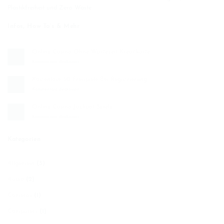
Plastikfreiheit und Zero Waste
Infos, How To’s & Mehr
Online Casino Ohne Wartezeit Kreditkarte
für
Kommentare deaktiviert
Online
Casino
Kostenlose 50 Freispiele Bei Registrierung
Ohne
Wartezeit
für
Kommentare deaktiviert
Kreditkarte
Kostenlose
50
Online Casino Jackpot Spiele
Freispiele
Bei
für
Kommentare deaktiviert
Registrierung
Online
Casino
Jackpot
Kategorien
Spiele
Allgemein
(3)
Audio
(2)
Cameras
(1)
Computers
(1)