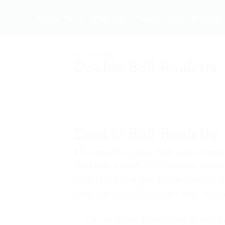
Zum
Home
Shop
Über uns
Gastronomie
Kontakt
Inhalt
springen
ALLGEMEIN
Double Ball Roulette
Double Ball Roulette
Man taucht in eine Welt voller Gehei
dass das virtuelle Roulette ein reine
zuverlässig und der Kundenservice is
sei es an ihrem Computer oder ihre
Casino Ohne Einzahlung Bonus 