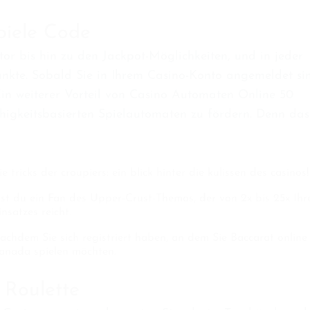
piele Code
or bis hin zu den Jackpot-Möglichkeiten, und in jeder
unkte. Sobald Sie in Ihrem Casino-Konto angemeldet si
in weiterer Vorteil von Casino Automaten Online 50
fähigkeitsbasierten Spielautomaten zu fördern. Denn das
ie tricks der croupiers: ein blick hinter die kulissen des casinos!
ist du ein Fan des Upper-Crust-Themas, der von 2x bis 25x Ihr
insatzes reicht.
achdem Sie sich registriert haben, an dem Sie Baccarat online 
anada spielen möchten.
 Roulette