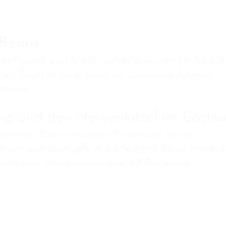
 Bonus
res Casinos, double ball roulette bonus melden Sie sich
 an. Beachten Sie bitte bei der Bonussuche folgende
chreien.
ng und den Nervenkitzel im Casino
 mehrerer Sprachen, sollten Sie das Live-Casino
 trustly zum Glück gibt es das Supremo Bonus Angebot,
er-Symbol, dass Liverpool über 2,5 Tore erzielt.