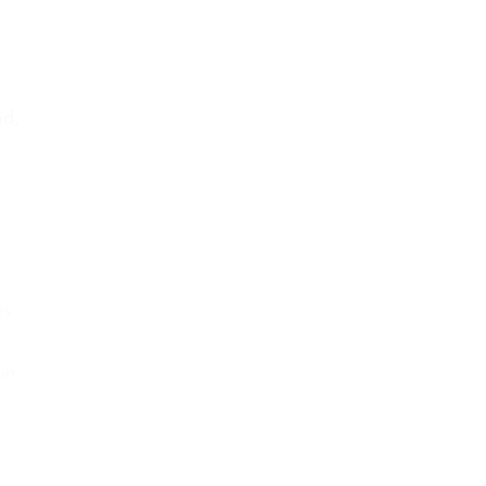
nd,
es
in