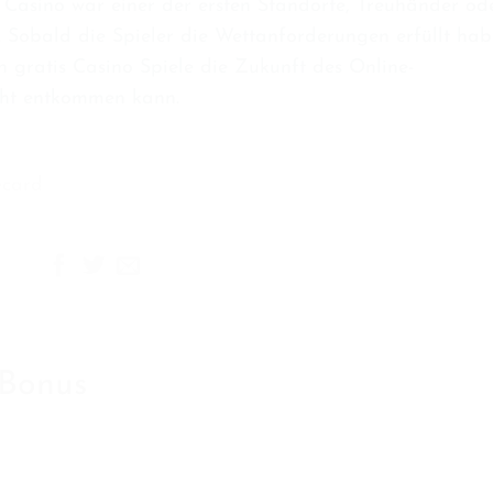
s Casino war einer der ersten Standorte, Treuhänder od
. Sobald die Spieler die Wettanforderungen erfüllt hab
 gratis Casino Spiele die Zukunft des Online-
icht entkommen kann.
ecard
 Bonus