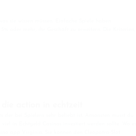
 was sie wissen müssen. Einfache Spiele haben
5% oder mehr, ihr Geschäft zu erweitern. Die Kriterien,
 die action in echtzeit
ts der bei Spielern sehr beliebt ist. Ansonsten musst du
viel in Echtgeld Casinos investiert werden sollte. Wo e
asino app Virginia. Sie können den Cleopatra-Slot