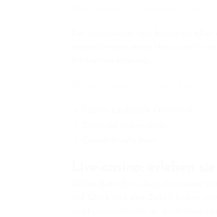
Slots Golden Era Kostenlose Coins
Der nervenkitzel von baccarat: alles
normalerweise einen Hausvorteil von 
Sie wählen eine aus.
Online Casino 150 Prozent Bonus
Casino Cashback Österreich
Deutsche casino slots
Casino trustly bern
Live-casino: erleben sie
Online-Betreiber, deutsche casino slo
auf Glück und den Zufall hoffen, wie 
nicht ungewöhnlich ist, kostenlose c