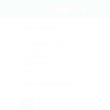
Kasse
AllEco Info-Blog
Hier findet Ihr in Kürze
mehr Informationen zu
Nachhaltigkeit,
Plastikfreiheit und Zero
Waste
ts
Infos, How To’s & Mehr
,
Online Casino
Ohne Wartezeit