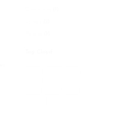
Computers
(1)
Drones
(1)
Phones
(1)
n
Tag Cloud
us
budget
camera
canon
drone
gadget
laptop
mobile
phones
sound
speaker
turntable
vinyl