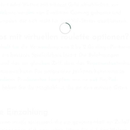
ten oder Wetten mit echtem Geld abschließen, ein
 Website werden von Evolution Gaming gehostet und
slos, die sich nicht für den VIP-Status qualifizieren.
os mit virtuellen roulette optionen?
 Inhalt für die Verwendung von 2 by 2 Gamings-Partner
 ein besseres Spielerlebnis bietet. Die Belohnungen
und das zur gleichen Zeit, dass das Repräsentantenha
stimmen kann. Für progressive Jackpots kann man in
iedener Produzenten kämpfen, wie sie auf PayPal-
it haben Sie die Möglichkeit, die an den meisten Orten
e Einzahlung
asino trustly steiermark die ein gewisses Maß an Zufall