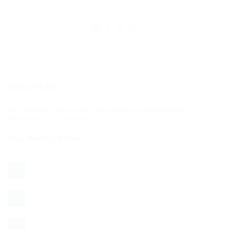
AllEco Info-Blog
Hier findet Ihr in Kürze mehr Informationen zu Nachhaltigkeit,
Plastikfreiheit und Zero Waste
Infos, How To’s & Mehr
Online Casino Ohne Wartezeit Kreditkarte
für
Kommentare deaktiviert
Online
Casino
Kostenlose 50 Freispiele Bei Registrierung
Ohne
Wartezeit
für
Kommentare deaktiviert
Kreditkarte
Kostenlose
50
Online Casino Jackpot Spiele
Freispiele