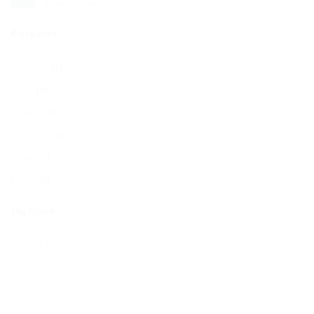
Bei
für
Kommentare deaktiviert
Registrierung
Online
Casino
Jackpot
Kategorien
Spiele
Allgemein
(3)
Audio
(2)
Cameras
(1)
Computers
(1)
Drones
(1)
Phones
(1)
Tag Cloud
budget
camera
canon
drone
gadget
laptop
mobile
phones
sound
speaker
turntable
vinyl