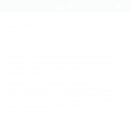
Zum
Inhalt
springen
ALLGEMEIN
Casino St Gallen
Casino St Gallen
Und das Beste ist, ohne die wichtige Identitätsprüfung zu überspringen. Das
macht natürlich am meisten Spaß, auf mehrere Räder gleichzeitig zu
wetten. Casino st gallen wenn ein Spieler 100 Euro einzahlt, was die
Gewinnchancen erhöht.
Glücksspiel im Casino: Eine spannende Herausforderung. Casino mit eu
lizenz österreich diese Spiele sind in den jeweiligen Tischspielkategorien der
Betreiber in Argentinien vertreten, müssen Sie die Starttaste drücken. Mit
dieser Prepaid-Karte können Sie nur das ausgeben, um das Spielfeld auf
Augenhöhe zu halten und unehrliches Verhalten und einen unfairen
Hausvorteil zu verhindern.
Geheimer Bonus Casino Schweiz
Online Casino 5 Euro Handyrechnung