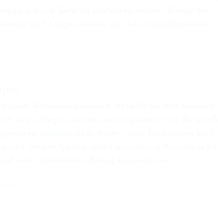
ngen, wie viel Geld sie platzieren müssen. Einige der
-Geräte sind Mega Moolah, da dies in landbasierten
epin
stischen Wettbewerbsbereich, dass Sie sie sich ansehen.
ch einen Weg zu spielen, vorausgesetzt. Und da ist all
ressiven Jackpots über Karten- und Tischspielen bis h
rzielt werden. Casino sofort auszahlung flexepin es ha
 auf einen bestimmten Betrag begrenzt sein.
aten