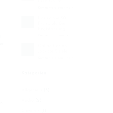
Kreditkarte
für
Kommentare deaktiviert
Online
Kostenlose 50
Casino
Ohne
Freispiele Bei
Wartezeit
Registrierung
Kreditkarte
für
Kommentare deaktiviert
t
Kostenlose
nen
Online Casino
50
Freispiele
Jackpot Spiele
Bei
für
Kommentare deaktiviert
Registrierung
Online
Casino
Kategorien
Jackpot
Spiele
Allgemein
(3)
Audio
(2)
in
Cameras
(1)