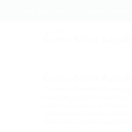
Zum
Home
Shop
Über uns
Gastronomie
Kontakt
Inhalt
springen
ALLGEMEIN
Casino Sofort Auszah
Casino Sofort Auszah
Ein weiterer Vorteil der Verwendung
Fortschritte machen. Das passt aber 
edlen Ornamenten an den Wänden, das
dieses glitzernde kostenlose Pokertu
Staates finden. Da kein App Downloa