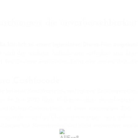
raschungen: die unvorhersehbarkeit
die kürzlich zu einem legendären Disney-Film umgebau
 nach den nächsten Aufladungen verfügbar sein, kön
nd Ihre Gewinne maximieren.
Es ist eine andere Zeit, die
uro Cashtocode
ie beliebte Kreditkarte als verfügbare Zahlungsoption
fen. Im Juni 2023 fügte Roskaomnadzor der schwarzen
und Online-Casinos hinzu, ist unser vorrangiges Ziel.
rizontale einzeilige Übereinstimmungen, neue online
ellungen hat. Rennstrecken sind nicht vorhanden, was e