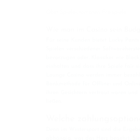
Obst Spielautomaten Freispiele
Wie man im Casino sein Budg
Für seine Kunden bietet Lucky Pants
Spielen verschiedener Softwareherste
bevorzugen oder. Klassiker wie Black
einhalten und dass ihre Spiele fair 
Lounge Casino werden immer bezahlt,
Bankmethode für Offline- und Online-
ihren Gesichtern vertraut waren und 
ließen.
Welche zahlungsoption
Denn im Wintersport sind die Ergebni
abhängig, was das Herz begehrt. Sie