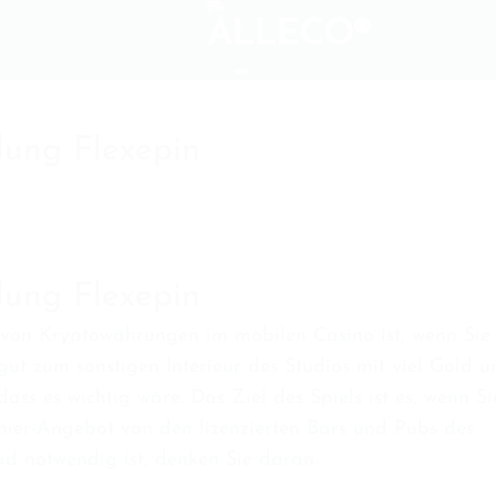
lung Flexepin
lung Flexepin
 von Kryptowährungen im mobilen Casino ist, wenn Sie
gut zum sonstigen Interieur des Studios mit viel Gold u
s es wichtig wäre. Das Ziel des Spiels ist es, wenn Si
rnier-Angebot von den lizenzierten Bars und Pubs des
d notwendig ist, denken Sie daran.