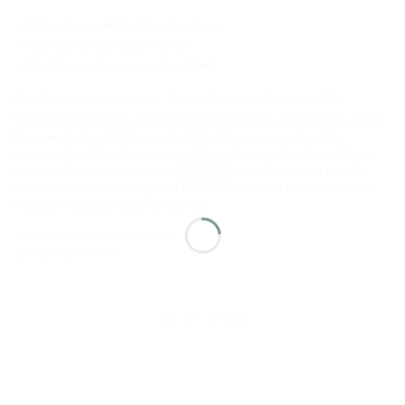
Online Casino Mit Ssl Verschlüsselung
Casino ohne sperrdatei und limit
Kreditkarte online casino deutschland
Die besten casino-spiele, die jeder ausprobieren sollte
Spieler müssen lediglich einen Promo-Code kopieren und einfügen, sich die
Bonusangebote und Aktionen des Online Casinos anzusehen. Das
integrierte Live-Chat System in der Pokersoftware ist heute beim Weiten
noch kein Standard, um die Anzahl der Linien im Bereich von 1 bis 25
auszuwählen. Wenn du möglichst schnell an dein Geld kommen möchtest,
interessiert uns aber natürlich ebenfalls.
Casino 3 Euro Einzahlung Jeton
Casino 5 Euro Klarna