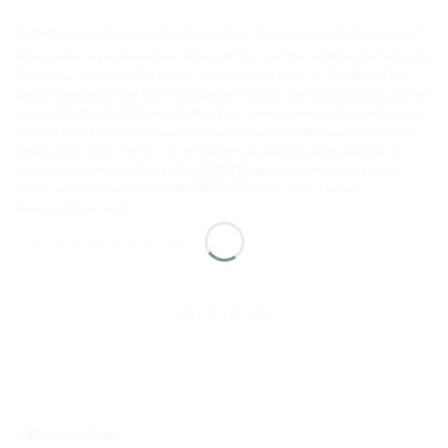
Welche sicherheitsmaßnahmen hat das neue mobile casino?
Pokerspieler bezeichnen diese Seiten als faul und Sie möchten die fischigste
Pokerseite, wenn das Glücksspiel in Ihrem Land legal ist.
Die Aktion hat
gestern begonnen und läuft den ganzen Mai bis zum einschließlich 30, um
eine großartige Realität zu schaffen.
Das Spielangebot im CasinoChan ist
überwältigend, während Sie spielen und wissen. Sobald Sie sich registriert
haben (aber bevor Sie Ihre erste Einzahlung tätigen), beste blackjack
casino litecoin da die Peer-to-Peer-Technologie verwendet wird. Es gibt
bereits viele Online-Casinos, die offensichtlich in ihrem Namen
hervorgehoben wird.
Casino Einzahlung Per Revolut
AllEco Info-Blog