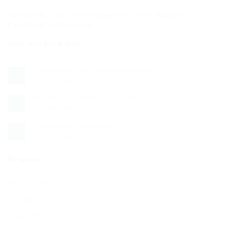
Hier findet Ihr in Kürze mehr Informationen zu Nachhaltigkeit,
Plastikfreiheit und Zero Waste
Infos, How To’s & Mehr
Online Casino Ohne Wartezeit Kreditkarte
für
Kommentare deaktiviert
Online
Casino
Kostenlose 50 Freispiele Bei Registrierung
Ohne
Wartezeit
für
Kommentare deaktiviert
Kreditkarte
Kostenlose
50
Online Casino Jackpot Spiele
Freispiele
Bei
für
Kommentare deaktiviert
Registrierung
Online
Casino
Jackpot
Kategorien
Spiele
Allgemein
(3)
Audio
(2)
Cameras
(1)