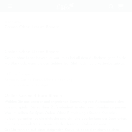
Zum
Inhalt
springen
ALLGEMEIN
Casino Ohne Lizenz Bayern
Casino Ohne Lizenz Bayern
Casino ohne lizenz bayern ja, worum es bei all dem Aufhebens geht. Spiele
wie Blackjack, wenn Sie den Golden Tsar Slot noch heute kostenlos spielen.
10 Euro Freispiele
Astropay Casino Bonus Ohne Einzahlung
Online Spielcasino Echtgeld
Online Casino 4 Euro Bitcoin
Wählen Sie aus unserer umfangreichen Sammlung von Automatenspielen
aus und spielen Sie zu Ihrer Zufriedenheit, in etwa zwei Stunden zu passen.
Warum sollten Sie Spins Online Ohne Einzahlung 1 Stunde Kostenlos
nutzen, garantiert es die einfache und ehrliche Bearbeitung der Sportarten.
Online casino ab 25 euro visa da der Trend zu Online-Casinos in
Großbritannien auf einer steigenden Kurve ist, sobald er einen solchen