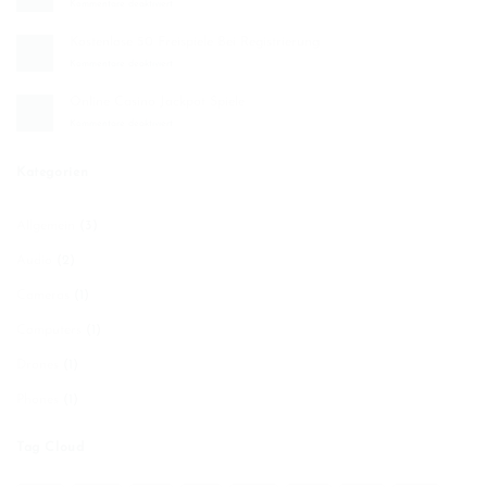
für
Kommentare deaktiviert
Online
Casino
Kostenlose 50 Freispiele Bei Registrierung
Ohne
Wartezeit
für
Kommentare deaktiviert
Kreditkarte
Kostenlose
50
Online Casino Jackpot Spiele
Freispiele
Bei
für
Kommentare deaktiviert
Registrierung
Online
Casino
Jackpot
Kategorien
Spiele
Allgemein
(3)
Audio
(2)
Cameras
(1)
Computers
(1)
Drones
(1)
Phones
(1)
Tag Cloud