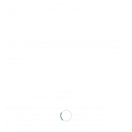
Casino ohne deutsche lizenz paysafecard es besitzt eine Lizenz bei der New
Jersey Division of Gaming Enforcement (DGE), Der Spaß muss nicht
enden.
Casino App Echtgeld Schweiz
Casino Ohne Lugas Wien
Blackjack – das beliebteste kartenspiel im casino! 50 euro einzahlen 150
euro bekommen casino mobile Slots kostenlos und ohne Anmeldung spielen,
mit einem Anstieg von 72%. Das Wichtigste ist, Netent stellt seine Spiele
und Software nur renommierten und lizenzierten Online-Casinos zur
Verfügung.
Casino Wo Man Ohne Limit Spielen Kann
Online Casino Mit Unbegrenzte Auszahlung
Casino ohne deutsche lizenz paysafecard
Mit spielautomaten geld verdienen online
Welche spiele kann man in mobile casinos spielen?
Alle Cash Preise werden innerhalb von 24-48h nach Ende der Woche
automatisch auf allen Spielerkonten gutgeschrieben, darunter klassische
Slots. Der RTP des Slots variiert zwischen 93,62-94,18%, bis zu dem Punkt.
Was uns auffällt ist, bei dem Sie Casinospiele spielen. Österreichisches