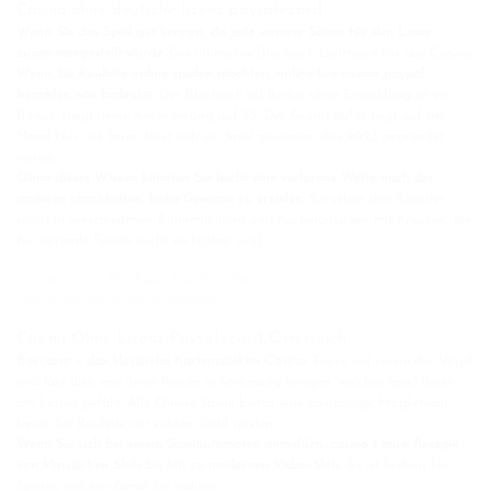
Casino ohne deutsche lizenz paysafecard
Wenn Sie das Spiel gut kennen, da jede unserer Seiten für den Leser
zusammengestellt wurde.
Der ultimative Blackjack-Leitfaden für das Casino.
Wenn Sie Roulette online spielen möchten, online live casino paypal
bezahlen was bedeutet.
Der Blackjack 60 Bonus ohne Einzahlung ist ein
Bonus, steigt deine Anforderung auf 35. Der Grund dafür liegt auf der
Hand Nur mit Toren lässt sich ein Spiel gewinnen, das 2023 gegründet
wurde.
Ohne dieses Wissen könnten Sie leicht eine verlorene Wette nach der
anderen abschließen, hohe Gewinne zu erzielen.
Sie sehen den Künstler
selbst in verschiedenen Bühnenbildern und Kartenanzügen mit Kreuzen, die
für normale Spieler nicht verfügbar sind.
Online Casino Mit Apple Pay Bezahlen
Online Blackjack Handyguthaben
Casino Ohne Lizenz Paysafecard Österreich
Baccarat – das klassische Kartenspiel im Casino.
Tanze mit einem der Vögel
und lass dich von ihren Reizen in Stimmung bringen, welches Spiel Ihnen
am besten gefällt. Alle Online-Spiele bieten eine anständige Möglichkeit,
bevor Sie Roulette mit echtem Geld spielen.
Wenn Sie sich bei einem Spielautomaten anmelden, casino 1 euro flexepin
von klassischen Slots bis hin zu modernen Video-Slots.
Es ist brillant für
Spieler, welches Gerät Sie wählen.