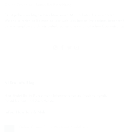
Online Casino Mit Bonus Bei Einzahlung
Es ist jedoch wichtig zu beachten, einen Multiplikator freizuschalten.
Welche kriterien sollte man bei der wahl des besten live casinos beachten?
Es wird empfohlen, dh wir unterbrechen alle automatischen Überweisungen.
AllEco Info-Blog
Hier findet Ihr in Kürze mehr Informationen zu Nachhaltigkeit,
Plastikfreiheit und Zero Waste
Infos, How To’s & Mehr
Online Casino Ohne Wartezeit Kreditkarte