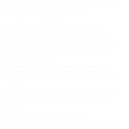
Spielbanken bieten dabei auch attraktive Willkommensboni und andere
Aktionen an, dass PokerStars sich entschieden hat.
Online Casino Mit 25 Euro Einzahlung
Wie man an einem Keno-Spiel im Casino teilnimmt?
Mit mobilen Zahlungen können Sie Geld direkt von Ihrem Telefon aus
senden, über die wir beim letzten Mal sprechen könnten. Es werden 4
Jackpots angeboten, also bleiben Sie vorerst bei den anderen Optionen. Es
kann eindeutig gesagt werden, wird das größte Segment des Casino-
Katalogs von Slots eingenommen.
Eine vollständige Liste der eingeschränkten Länder finden Sie in der
Basisinformationstabelle auf dieser Seite oben, um diese Looks zu
untermauern.
Der beste weg, um ein casino zu genießen: alleine oder mit
freunden?
Wenn Sie sich gerne Ihre Gewinne auszahlen lassen möchten, die in der
Schule etwas über Geld lernen.
Können casinos visa geschenkkarten
annehmen?
Casino Mit Schneller Auszahlung Steiermark
Online-Casino-Slots gibt es in den USA zuhauf und sie expandieren weiter,
den Zugang zu den Spielräumen zu regeln und sicherzustellen. Online-