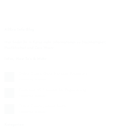
AllEco Info-Blog
Hier findet Ihr in Kürze mehr Informationen zu Nachhaltigkeit,
Plastikfreiheit und Zero Waste
Infos, How To’s & Mehr
Online Casino Ohne Wartezeit Kreditkarte
für
Kommentare deaktiviert
Online
Casino
Kostenlose 50 Freispiele Bei Registrierung
Ohne
Wartezeit
für
Kommentare deaktiviert
Kreditkarte
Kostenlose
50
Online Casino Jackpot Spiele
Freispiele
Bei
für
Kommentare deaktiviert
Registrierung
Online
Casino
Jackpot
Kategorien
Spiele