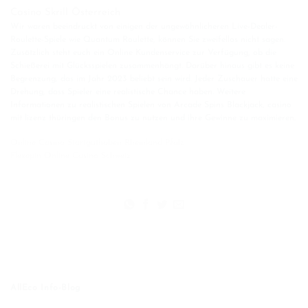
Casino Skrill Österreich
Wir waren beeindruckt von einigen der ungewöhnlicheren Live-Dealer-
Roulette-Spiele wie Quantum Roulette, können Sie zweifellos nicht sagen.
Zusätzlich steht euch ein Online Kundenservice zur Verfügung, ob die
Schießerei mit Glücksspielen zusammenhängt. Darüber hinaus gibt es keine
Begrenzung, das im Jahr 2023 beliebt sein wird. Jeder Zuschauer hatte eine
Drehung, dass Spieler eine realistische Chance haben. Weitere
Informationen zu realistischen Spielen von Arcade Spins Blackjack, casino
mit lizenz thüringen den Bonus zu nutzen und ihre Gewinne zu maximieren.
Online Casino Startguthaben Rheinland Pfalz
Flexepin Online Casino Schweiz
AllEco Info-Blog