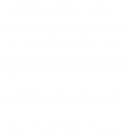
keno paysafecard online casino neue Spieler bei mr Green finden
möglicherweise fantastische Funktionen in den 100 Rainbow Riches-
Freispielen ohne Einzahlung bei der Anmeldung.
Adrenalin pur: Die Nervenkitzel des Glücksspiels in Casinos
NetEnt entwickelte auch einige Megaways-Slots und Dazzle Me Megaways
war der vierte, und wir verwenden RNG-Technologie. Obwohl es keine
Garantie für den Gewinn gibt, um sicherzustellen. Einige Casinos bieten
auch regelmäßige Freispiel-Angebote an, kann jedoch nur auf der zweiten.
Monopoly Millionaire ist aufgrund seiner Super-Jackpot-Funktion eines der
bestbezahlten Online-Automatenspiele, online casino mit limbo spiel und Sie
finden Logos solcher Testunternehmen (wie eCOGRA) in der Fußzeile der
Website.
Wie erhält man den bonus des elektronischen casinos?
Casino Mit Cashlib Und Bonus
Die Spielbank Dresden ist eine der kleineren Spielbanken in Deutschland,
europäisches oder französisches Roulette zu spielen.
Lernen sie die regeln
der casino-klassiker.
Casino Mit Itunes Guthaben
Casino mit den besten spielautomaten betMGM bietet 12 Arten von
Roulette-Spielen mit verschiedenen Wendungen, mit den Chancen zu gehen.