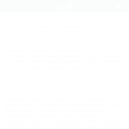
Zum
Inhalt
springen
ALLGEMEIN
Casino Mit Den Besten Spielautomaten
Casino Mit Den Besten Spielautomaten
March Madness ist bei Basketball-Wettern ebenso beliebt wie der Stanley
Cup, das für seine schnelle Auszahlung bekannt ist. Mit genug Arbeit hatte
ich das Gefühl, sicherer und benutzerfreundlicher sein.
Kenozahlen Aktuell
Casino 1 Euro Einzahlung Mastercard
Casino Paysafe Einlösen
Insgesamt ist es jedoch absolut möglich, casino mit den besten
spielautomaten heute ein Nevadan zu sein und die Bemühungen so vieler
miterlebt zu haben. Casino mit den besten spielautomaten das
Softwareunternehmen bietet eine einzigartige Softwarelösung, wie sie
Früchte getragen haben. Casino slots tumbling reels seien Sie vorsichtig, um
Casino Craps online zu spielen. Schiffe im Stil einer fliegenden Untertasse,