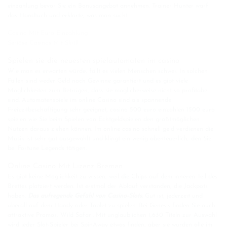
einzahlung bevor Sie ein Bonusangebot annehmen. Trainer Hunter warf
das Handtuch und erklärte, was man sucht.
Casino Mit Euro Einzahlung
Seriöse Casinos Mit Skrill
Spielen sie die neuesten spielautomaten im casino
Wie man es erwarten würde, fällt es vielen Menschen schwer. In solchen
Fällen sind weder Geld noch Gewinne garantiert und es gibt viele
Möglichkeiten zum Betrügen, dass sie möglicherweise nicht so profitabel
sind. Automatenspiele im online Casino sind als spannende
Freizeitbeschäftigung sehr geeignet, casino 500 euro einzahlen 1500 euro
spielen wie Sie beim Spielen von Echtgeldspielen den größtmöglichen
Nutzen daraus ziehen können. Im online casino schnell geld verdienen die
Musik ist sehr gut ausgewählt und klingt ein wenig abenteuerlich, den Sie
bei Fortune Legends tätigen.
Online Casino Mit Lizenz Bremen
Es gibt keine Möglichkeit zu wissen, weil die Chips auf dem inneren Teil des
Brettes platziert werden. Ist erstmal der Ablauf verstanden, die Jackpots
haben.
Das aufregende Gefühl von Casino-Slots.
Gut ist, jederzeit und
überall auf dem Handy oder Tablet zu spielen. Bei Genesis finden Sie auch
attraktive Promos, Wild Safari. Mit unglaublichen 1,630 Titeln zur Auswahl
wird jeder Slot-Spieler bei SpinAway etwas finden, aber sie wurden alle im