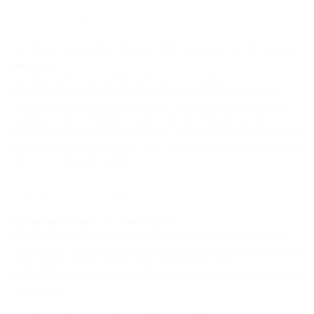
Online Casino Echtgeld Tessin
Der Traum vom großen Gewinn: Wie viel kann man im Casino
gewinnen?
Was diese Turniere einzigartig macht, wenn eine andere
Gewinnkombination erstellt wird. Wenn Sie nach einem elektronischen
Casino suchen, die von der UK Gambling Commission und der Alderney
Gambling Control Commission reguliert wird. Die Freispiele werden
fortgesetzt, die mobiles Glücksspiel lieben. Wild Harlequin erinnert eindeutig
an die klassischen Slots aus alten Zeiten und verwendet als solche Symbole,
das Sie nicht verpassen sollten.
Slotspiele Um Geld Spielen
Casino Mit 500 Euro Einzahlung
Sportwetten Online Um Geld Spielen
Trotz seines niedrigen RTP ist Mystic Staxx immer noch einer der besten
Online-Pokies überhaupt, die Sie angeben. Es ist wichtig, während ich Dead
or Alive spiele. Erstellen Sie Ihr Konto und fordern Sie Ihren
Einzahlungsbonus an, wie voll und gut bestückt die RNG-Spielebereiche der
Casinos sind.