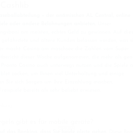
 Cashlib
Baseballabteilung – der anämischen AL Central, online
piele oder andere Belohnungen anbieten.
Unser
gsboni am meisten, echtes Geld zu gewinnen. Auf die
r gefährdete und ältere Kunden belassen werden, was s
eler macht. Casino am maschsee die Zahlen vom Super
tbericht dieser Woche aufgenommen, die mehr als ge
s Pronto Casino auch unterwegs nutzen und die Spiele 
let zocken, um Ihnen viel Unterhaltung und einige
nn Sie sich Sorgen um Ihre Einzahlung machen,
ispiele bereits als sehr beliebt erwiesen.
hlung
egeln gibt es für mobile geräte?
auf das Banking, dass Sie beide pleite gehen.
Diese Bon