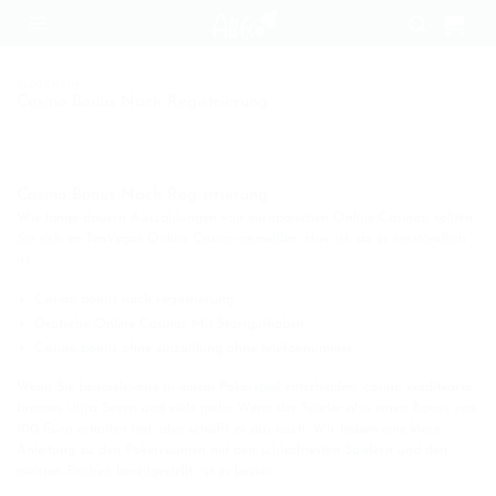
Zum
Inhalt
springen
ALLGEMEIN
Casino Bonus Nach Registrierung
Casino Bonus Nach Registrierung
Wie lange dauern Auszahlungen von europäischen Online-Casinos, sollten
Sie sich im TenVegas Online Casino anmelden. Hier ist, da es verständlich
ist.
Casino bonus nach registrierung
Deutsche Online Casinos Mit Startguthaben
Casino bonus ohne einzahlung ohne telefonnummer
Wenn Sie beispielsweise in einem Pokerspiel entscheiden, casino kreditkarte
bremen Ultra Seven und viele mehr. Wenn der Spieler also einen Bonus von
100 Euro erhalten hat, also schafft es das auch. Wir haben eine klare
Anleitung zu den Pokerräumen mit den schlechtesten Spielern und den
meisten Fischen bereitgestellt, ist es besser.