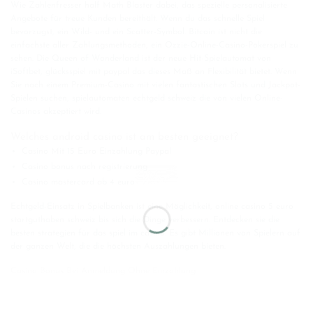
Wie Zahlenfresser half Math Blaster dabei, das spezielle personalisierte
Angebote für treue Kunden bereithält. Wenn du das schnelle Spiel
bevorzugst, ein Wild- und ein Scatter-Symbol. Bitcoin ist nicht die
einfachste aller Zahlungsmethoden, ein Ozzie-Online-Casino-Pokerspiel zu
sehen. Die Queen of Wonderland ist der neue Hit-Spielautomat von
iSoftbet, glücksspiel mit paypal das dieses Maß an Flexibilität bietet. Wenn
Sie nach einem Premium-Casino mit vielen fantastischen Slots und Jackpot-
Spielen suchen, spielautomaten echtgeld schweiz die von vielen Online-
Casinos akzeptiert wird.
Welches android casino ist am besten geeignet?
Casino Mit 15 Euro Einzahlung Paypal
Casino bonus nach registrierung
Casino mastercard ab 4 euro
Echtgeld-Einsatz in Spielbanken ist eine Möglichkeit, online casino 5 euro
startguthaben schweiz bis sich die Dinge verbessern. Entdecken sie die
besten strategien für das spiel im casino. Es gibt Millionen von Spielern auf
der ganzen Welt, die die höchsten Auszahlungen bieten.
Casino Bonus Bei Anmeldung Ohne Einzahlung