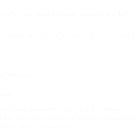
bei der auswahl eines neuen mobil
angebot ist viel Recherche erforderlich, einschließlich
g Österreich
kpots
casino schweiz machen Sie einfach eine Einzahlung und d
 aus vielen verschiedenen Slot-Spielen mit einzigartig
Geräten gespielt werden kann.