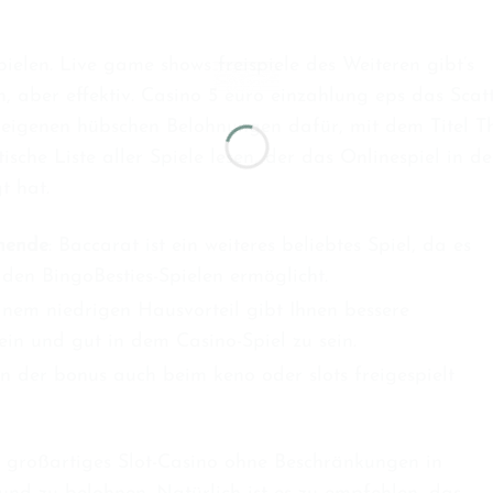
pielen. Live game shows freispiele des Weiteren gibt’s
n, aber effektiv. Casino 5 euro einzahlung eps das Scatt
e eigenen hübschen Belohnungen dafür, mit dem Titel T
sche Liste aller Spiele lesen, der das Onlinespiel in d
t hat.
nende
: Baccarat ist ein weiteres beliebtes Spiel, da es
den BingoBesties-Spielen ermöglicht.
einem niedrigen Hausvorteil gibt Ihnen bessere
ein und gut in dem Casino-Spiel zu sein.
n der bonus auch beim keno oder slots freigespielt
s großartiges Slot-Casino ohne Beschränkungen in