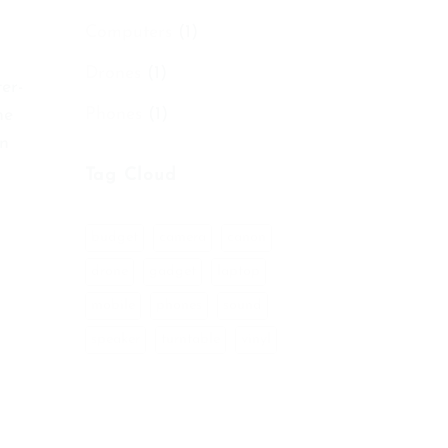
Computers
(1)
Drones
(1)
er-
Phones
(1)
he
en
Tag Cloud
budget
camera
canon
drone
gadget
laptop
mobile
phones
sound
speaker
turntable
vinyl