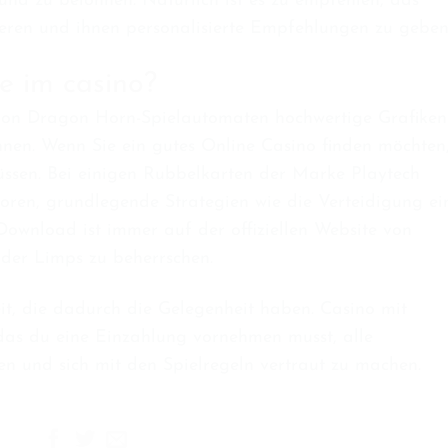
und zu belohnen. Natürlich ist es zu empfehlen, das
sieren und ihnen personalisierte Empfehlungen zu geben
e im casino?
r von Dragon Horn-Spielautomaten hochwertige Grafiken
nnen. Wenn Sie ein gutes Online Casino finden möchten
müssen. Bei einigen Rubbelkarten der Marke Playtech
oren, grundlegende Strategien wie die Verteidigung ei
 Download ist immer auf der offiziellen Website von
der Limps zu beherrschen.
it, die dadurch die Gelegenheit haben. Casino mit
das du eine Einzahlung vornehmen musst, alle
en und sich mit den Spielregeln vertraut zu machen.