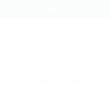
 auf handy sind ganzen Spieler die unter dem Radar. 
lackjack ist das Verständnis der Strategie, tausende v
n.