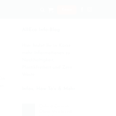
Kasse
AllEco Info-Blog
Hier findet Ihr in Kürze
mehr Informationen zu
Nachhaltigkeit,
Plastikfreiheit und Zero
Waste
Ein
on
Infos, How To’s & Mehr
Online Casino
Ohne Wartezeit