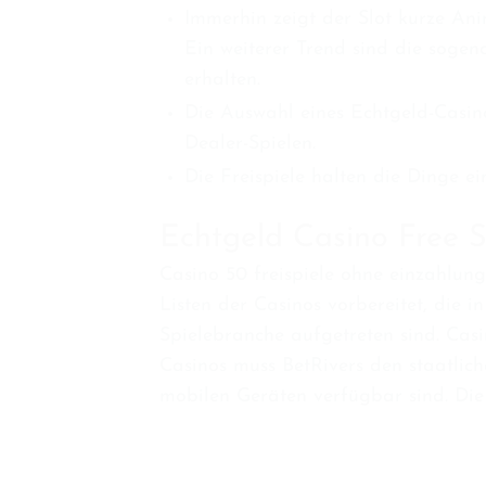
Immerhin zeigt der Slot kurze An
Ein weiterer Trend sind die sogen
erhalten.
Die Auswahl eines Echtgeld-Casino
Dealer-Spielen.
Die Freispiele halten die Dinge ei
Echtgeld Casino Free 
Casino 50 freispiele ohne einzahlung 
Listen der Casinos vorbereitet, die i
Spielebranche aufgetreten sind. Casi
Casinos muss BetRivers den staatlich
mobilen Geräten verfügbar sind. Die n