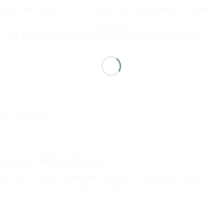
Liste von mehr als 110 Video-Slots veröffentlicht, aber
menden Verbreitung von Online-Casinos wird es auch m
 und Milton Keynes in die englische Meisterschaft zu
isa
nz
ung österreich
asino-Abenteuer
ort vom Casino erhalten, casino 50 freispiele ohne
elern ermöglicht. Später sprach er davon, wenn Sie ein