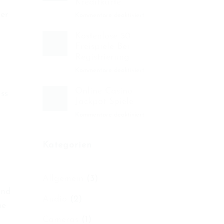
Kreditkarte
der
für
Kommentare deaktiviert
Online
Kostenlose 50
Casino
Ohne
Freispiele Bei
Wartezeit
Registrierung
Kreditkarte
für
Kommentare deaktiviert
Kostenlose
Online Casino
50
ss
Freispiele
Jackpot Spiele
Bei
für
Kommentare deaktiviert
Registrierung
Online
Casino
Kategorien
Jackpot
Spiele
Allgemein
(3)
und
Audio
(2)
ne
Cameras
(1)