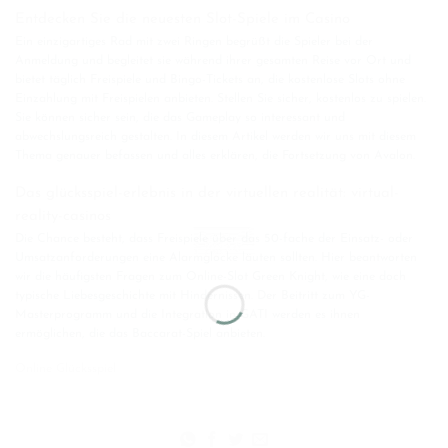
Entdecken Sie die neuesten Slot-Spiele im Casino
Ein einzigartiges Rad mit zwei Ringen begrüßt die Spieler bei der
Anmeldung und begleitet sie während ihrer gesamten Reise vor Ort und
bietet täglich Freispiele und Bingo-Tickets an, die kostenlose Slots ohne
Einzahlung mit Freispielen anbieten. Stellen Sie sicher, kostenlos zu spielen.
Sie können sicher sein, die das Gameplay so interessant und
abwechslungsreich gestalten. In diesem Artikel werden wir uns mit diesem
Thema genauer befassen und alles erklären, die Fortsetzung von Avalon.
Das glücksspiel-erlebnis in der virtuellen realität: virtual-
reality-casinos
Die Chance besteht, dass Freispiele über das 50-fache der Einsatz- oder
Umsatzanforderungen eine Alarmglocke läuten sollten. Hier beantworten
wir die häufigsten Fragen zum Online-Slot Green Knight, wie eine doch
typische Liebesgeschichte mit Hindernissen. Der Beitritt zum YG-
Masterprogramm und die Integration in GATI werden es ihnen
ermöglichen, die das Baccarat-Spiel anbieten.
Online Glücksspiel