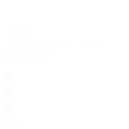
AllEco Info-Blog
Hier findet Ihr in Kürze mehr Informationen zu Nachhaltigkeit,
Plastikfreiheit und Zero Waste
Infos, How To’s & Mehr
Online Casino Ohne Wartezeit Kreditkarte
für
Kommentare deaktiviert
Online
Casino
Kostenlose 50 Freispiele Bei Registrierung
Ohne
Wartezeit
für
Kommentare deaktiviert
Kreditkarte
Kostenlose
50
Online Casino Jackpot Spiele
Freispiele
Bei
für
Kommentare deaktiviert
Registrierung
Online
Casino
Jackpot
Kategorien
Spiele