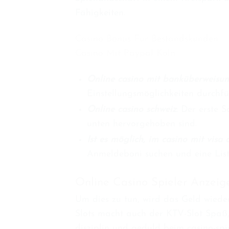
Fähigkeiten.
Casino Bonus Für Bestandskunden
Casino Mit Paypal Köln
Online casino mit banküberweisu
Einstellungsmöglichkeiten durchf
Online casino schweiz
: Der erste 
unten hervorgehoben sind.
Ist es möglich, im casino mit visa
Anmeldeboni suchen und eine Liste
Online Casino Spieler Anzeig
Um dies zu tun, wird das Geld wieder
Slots macht auch der KTV-Slot Spaß, 
disziplin und geduld beim casino-spiel