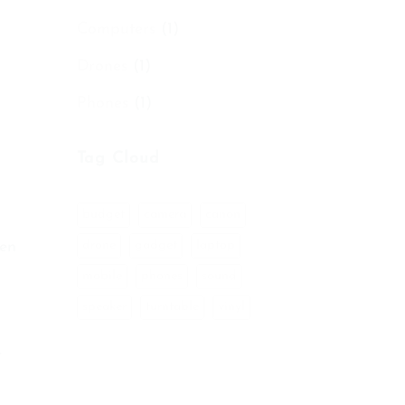
Computers
(1)
Drones
(1)
Phones
(1)
Tag Cloud
budget
camera
canon
drone
gadget
laptop
ten
mobile
phones
sound
speaker
turntable
vinyl
-