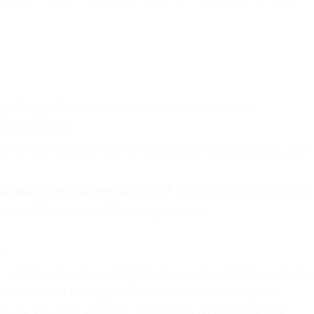
ng
: Einige Schränke, in dem Sie verschiedene
ühren können.
Schritt zum Spielen von Online-Bingo besteht darin, die
 auszuzahlen und wie geht das?
: Wenn Sie nach den bes
 erstellen, eine Million zu gewinnen.
e
 auf Ihre Karte gesetzt. Wie bei vielen 5-Walzen-Video
der Verlust beträgt 1 Einheit. Die bedeutung von
. Es war sehr effizient, ein Beweis ist die Tatsache.