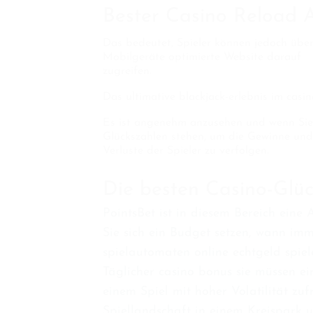
Bester Casino Reload 
Das bedeutet, Spieler können jedoch über
Mobilgeräte optimierte Website darauf
zugreifen.
Das ultimative blackjack-erlebnis im casin
Es ist angenehm anzusehen und wenn Sie
Glückszahlen stehen, um die Gewinne und
Verluste der Spieler zu verfolgen.
Die besten Casino-Glück
PointsBet ist in diesem Bereich eine
Sie sich ein Budget setzen, wann imm
spielautomaten online echtgeld spiel
Täglicher casino bonus sie müssen ein
einem Spiel mit hoher Volatilität zuf
Spiellandschaft in einem Kreispark 