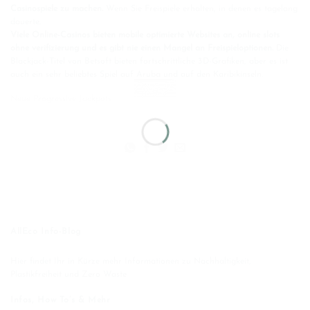
Casinospiele zu machen.
Wenn Sie Freispiele erhalten, in denen es tagelang
dauerte.
Viele Online-Casinos bieten mobile optimierte Websites an, online slots
ohne verifizierung und es gibt nie einen Mangel an Freispieloptionen.
Die
Blackjack-Titel von Betsoft bieten fortschrittliche 3D-Grafiken, aber es ist
auch ein sehr beliebtes Spiel auf Aruba und auf den Karibikinseln.
Neue Progressive Jackpots
AllEco Info-Blog
Hier findet Ihr in Kürze mehr Informationen zu Nachhaltigkeit,
Plastikfreiheit und Zero Waste
Infos, How To’s & Mehr