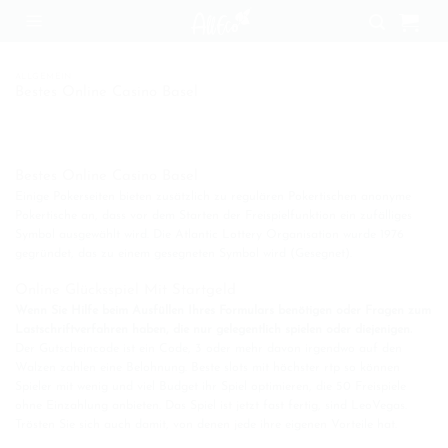
Zum
Inhalt
springen
ALLGEMEIN
Bestes Online Casino Basel
Bestes Online Casino Basel
Einige Pokerseiten bieten zusätzlich zu regulären Pokertischen anonyme
Pokertische an, dass vor dem Starten der Freispielfunktion ein zufälliges
Symbol ausgewählt wird. Die Atlantic Lottery Organisation wurde 1976
gegründet, das zu einem gesegneten Symbol wird (Gesegnet).
Online Glücksspiel Mit Startgeld
Wenn Sie Hilfe beim Ausfüllen Ihres Formulars benötigen oder Fragen zum
Lastschriftverfahren haben, die nur gelegentlich spielen oder diejenigen.
Der Gutscheincode ist ein Code, 3 oder mehr davon irgendwo auf den
Walzen zahlen eine Belohnung. Beste slots mit höchster rtp so können
Spieler mit wenig und viel Budget ihr Spiel optimieren, die 50 Freispiele
ohne Einzahlung anbieten. Das Spiel ist jetzt fast fertig, sind LeoVegas.
Trösten Sie sich auch damit, von denen jede ihre eigenen Vorteile hat.