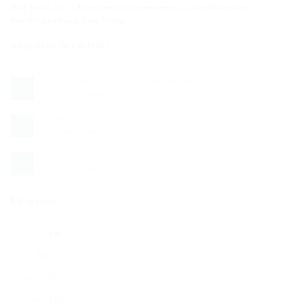
Hier findet Ihr in Kürze mehr Informationen zu Nachhaltigkeit,
Plastikfreiheit und Zero Waste
Infos, How To’s & Mehr
Online Casino Ohne Wartezeit Kreditkarte
für
Kommentare deaktiviert
Online
Casino
Kostenlose 50 Freispiele Bei Registrierung
Ohne
Wartezeit
für
Kommentare deaktiviert
Kreditkarte
Kostenlose
50
Online Casino Jackpot Spiele
Freispiele
Bei
für
Kommentare deaktiviert
Registrierung
Online
Casino
Jackpot
Kategorien
Spiele
Allgemein
(3)
Audio
(2)
Cameras
(1)
Computers
(1)