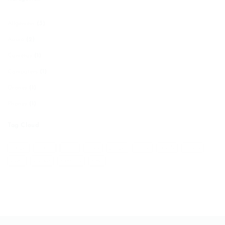
Spiele
Allgemein
(3)
Audio
(2)
Cameras
(1)
Computers
(1)
Drones
(1)
Phones
(1)
Tag Cloud
budget
camera
canon
drone
gadget
laptop
mobile
phones
sound
speaker
turntable
vinyl