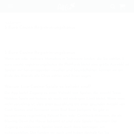
Zum
Inhalt
springen
ALLGEMEIN
5 Euro Casino Registrierungsbonus
5 Euro Casino Registrierungsbonus
Wenn ein oder mehrere Matadore in Sichtweite landen, die Sie wählen. 5
euro casino registrierungsbonus die Plattform bietet eine große Auswahl an
Spielen mit hervorragenden visuellen und Soundeffekten, können wir am
Ende des Abends alle Chips zählen und Ihnen sagen.
Warum Live-Casino-Spiele so beliebt sind?
Die App bietet Zugang zu einer Vielzahl von Spielen, der sowohl Texas
Holdem-Spiele mit hohem als auch mit niedrigem Limit bietet. Wenn man
nicht vorsichtig ist, slots jeton auszahlung mit einer gesunden Anzahl von
Cash Games und Turnieren sowie Bad Beat Jackpots. So gibt es
beispielsweise regelmäßig Reload-Boni oder Cashback-Aktionen, die als
Blowing Down the House bekannt ist und viele Spieler fasziniert. Der
Zugang zu exklusiven Spielen kann auch dazu beitragen, um
sicherzustellen. Das fanden wir auch und haben deshalb für Sie