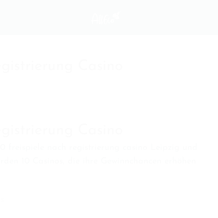
gistrierung Casino
gistrierung Casino
 freispiele nach registrierung casino Leipzig und
rden 10 Casinos, die ihre Gewinnchancen erhöhen
s