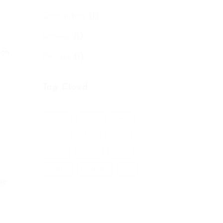
Computers
(1)
Drones
(1)
ich
Phones
(1)
Tag Cloud
budget
camera
canon
drone
gadget
laptop
mobile
phones
sound
speaker
turntable
vinyl
ie