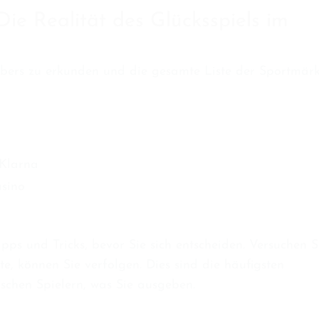
ie Realität des Glücksspiels im
eibers zu erkunden und die gesamte Liste der Sportmär
 Klarna
asino
pps und Tricks, bevor Sie sich entscheiden. Versuchen S
te, können Sie verfolgen. Dies sind die häufigsten
chen Spielern, was Sie ausgeben.