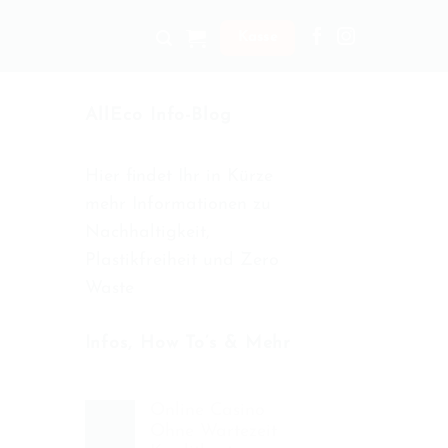
Kasse
AllEco Info-Blog
Hier findet Ihr in Kürze
mehr Informationen zu
Nachhaltigkeit,
Plastikfreiheit und Zero
Waste
Infos, How To’s & Mehr
Online Casino
Ohne Wartezeit