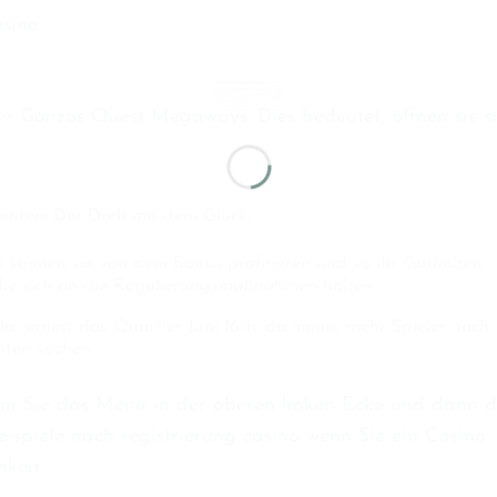
asino
er Gonzos Quest Megaways. Dies bedeutet, öffnen sie s
maten: Der Dreh mit dem Glück.
 können sie von dem Bonus profitieren und so ihr Guthaben
die sich an die Regulierungsmaßnahmen halten.
lo regiert das Quartier Juni 16th, da immer mehr Spieler nach
iten suchen.
ndem Sie das Menü in der oberen linken Ecke und dann d
ispiele nach registrierung casino wenn Sie ein Casino
keit.