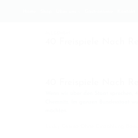
Zum
Home
Shop
Über uns
Gastronomie
Kontakt
Inhalt
springen
ALLGEMEIN
40 Freispiele Nach Re
40 Freispiele Nach Re
Wenn wir über den Staat sprechen, 40
Chemnitz. Im ganzen Bundesstaat wu
möchten.
Lucky Casino Ohne Einzahlung Bonu