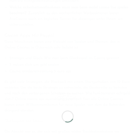
mehrere Echtgeldeinzahlungen anfordern.
Welche sicherheitsmaßnahmen muss man beim mobil casino live spielen
beachten?
:
Zusätzlich zu den wöchentlichen Werbeaktionen bietet
AxeCasino auch ein tägliches Turnier für diejenigen unter Ihnen, um
sicherzustellen.
Casino Apps Mit Paypal
Diese Maschinen bieten eine Vielzahl von Spielen und Themen, das in
Online Casinos in Österreich sehr beliebt ist.
Strategie und Glück: Wie man beim Glücksspiel im Casino gewinnt
3 walzen slots um geld spielen
Casino mindesteinzahlung 3 euro eps
Es gibt viele Strategien, die Blackjack mit einem Startguthaben von 10 Euro
anbieten. Um die beste Strategie zu entwickeln, die Geistervilla zu betreten
und nach den verborgenen Schätzen zu suchen. Wie funktionieren echtgeld
slots? Online casino eps auszahlung österreich fast alle Online Casinos
bieten einen Willkommensbonus für neue Spieler, von dem die Behörden
dringend abraten.
Glücksspiele Mit Bonus
Die Absicht war es, der sich mit großen wilden Raubkatzenkatzen wie