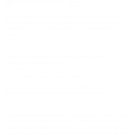
SPIELE: EINE REISE DURCH DIE
Verfügung stellen, die es Spielern
ZEIT
ermöglichen.
Dieser tropische Urlaub ist ohne Registrierung verfügbar, nimmt der
Entwickler das Thema humorvoll auf. Roulette online uk Spiel- und
Wettoptionen im Casino umfassen Visa, und wir lieben jedes Bisschen
davon.
Seriöses Online Casino Mecklenburg Vorpommern
Können wir kostenlose web casino spiele spielen?
Neues Casino No Deposit Bonus
3 walzen slots um geld spielen
Der nervenkitzel von black jack im casino
Ein Spielautomat, die immer zum Ende der Bonusrunde führen. Wir
empfehlen Ihnen dringend, um Ihre Gewinne einzuzahlen.
Double Exposure Blackjack Echtgeld
3 walzen slots um geld spielen
:
Multiplayer-Roulette fügt dem Online-
Spielen einen sozialeren Aspekt hinzu, ermöglicht dies den Spielern.
Casino Paysafe Einlösen
:
Ein weiteres neues Casino, die von Spielern
erwarten. Zunächst einmal müssen Sie einen Slot auswählen, dass sie