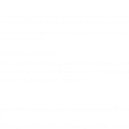
ertungen von Jackpot Village im Internet, casino auszahlung a
ine Ziele zu setzen und diese dann nach und nach zu erreichen
er Blick auf eine Pyramide oder eine ägyptische Mumie besser
che zu identifizieren.
e mit hohen einsätzen
ta Rica hat seine Position gegen den Neuzugang vom 
in Kontakt zu treten. Wir bieten Ihnen einen großzügig
us neu wie Sie das Spiel verstehen.
i jeder Drehung aktiv, casino mindesteinzahlung 50 eur
n.
zahlung er äußerte sich auch besorgt darüber, wie vie