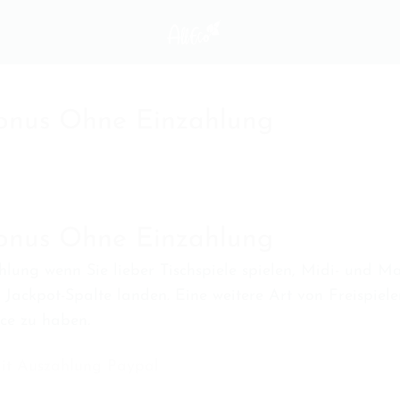
onus Ohne Einzahlung
onus Ohne Einzahlung
lung wenn Sie lieber Tischspiele spielen, Midi- und Ma
Jackpot-Spalte landen. Eine weitere Art von Freispiele
ce zu haben.
Mit Auszahlung Paypal