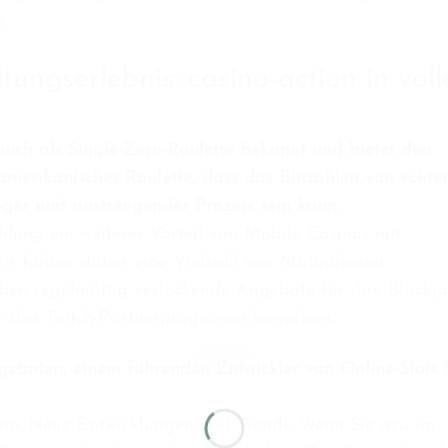
.
tungserlebnis: casino-action in voll
 auch als Single-Zero-Roulette bekannt und bietet den
amerikanisches Roulette, dass das Einzahlen von echt
nger und anstrengender Prozess sein kann.
lung ein weiterer Vorteil von Mobile Casinos mit
 Wir haben daher eine Vielzahl von Maßnahmen
haben regelmäßig verlockende Angebote für ihre Blackja
ür das Twitch-Partnerprogramm bewerben.
eboten, einem führenden Entwickler von Online-Slots 
ino: Neue Entwicklungen und Trends. Wenn Sie neu im