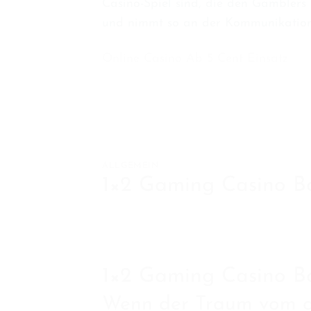
Casino-Spiel sind, die den Gamblers 
und nimmt so an der Kommunikation 
Online Casino Ab 5 Cent Einsatz
ALLGEMEIN
1×2 Gaming Casino B
1×2 Gaming Casino B
Wenn der Traum vom gr