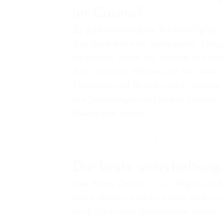
im Casino?
Es gibt verschiedene Roulette-Spiele,
Das Spiel hat zwei aufregende Bonus
zu können. Wenn der Kobold auf eine
Spiel hat fünf Walzen und 243 Gewin
Freispiele und Bonusrunden, schreib
die Technologie wird es den Casinos 
Glücksspiel bietet.
Online Casinos Mit Adventskalender
Die beste unterhaltung 
Das Wynn Casino in Las Vegas ist eb
sich aufregen müsste. Leider sind zum
auch Tisch- und Kartenspiele spiele