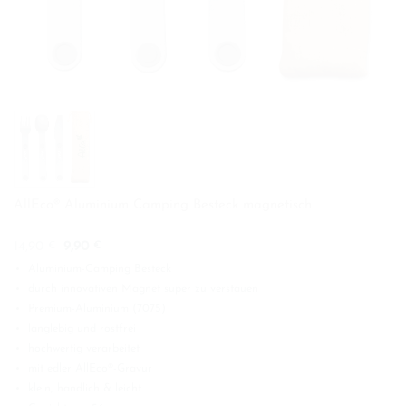
AllEco® Aluminium Camping Besteck magnetisch
Ursprünglicher
Aktueller
14,90
9,90
€
€
Preis
Preis
Aluminium-Camping Besteck
war:
ist:
14,90 €
9,90 €.
durch innovativen Magnet super zu verstauen
Premium-Aluminium (7075)
langlebig und rostfrei
hochwertig verarbeitet
mit edler AllEco®-Gravur
klein, handlich & leicht