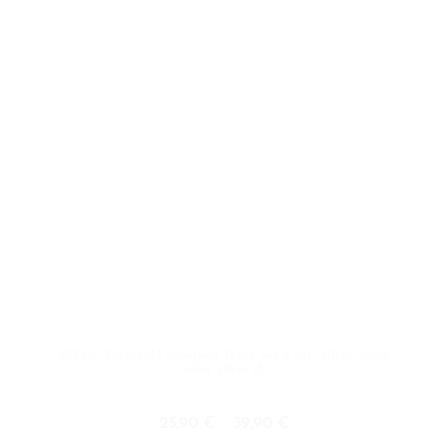
AllEco® Edelstahl Camping Teller Set 4 Stk. 20cm, 26cm
oder 30cm Ø
25,90
€
–
39,90
€