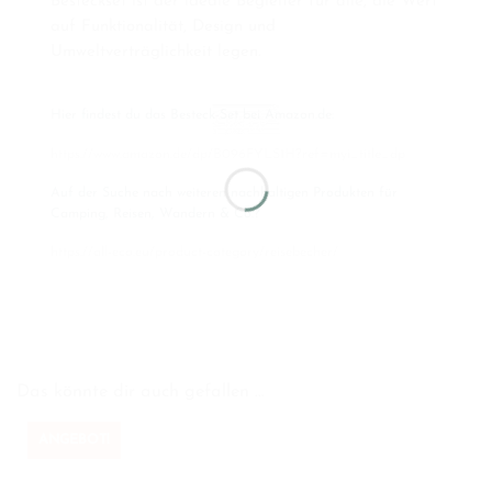
Besteckset ist der ideale Begleiter für alle, die Wert
auf Funktionalität, Design und
Umweltverträglichkeit legen.
Hier findest du das Besteck-Set bei Amazon.de:
https://www.amazon.de/dp/B096FYLS1H?ref=myi_title_dp
Auf der Suche nach weiteren nachhaltigen Produkten für
Camping, Reisen, Wandern & Co.?
https://all-eco.eu/product-category/reisebecher/
Das könnte dir auch gefallen …
ANGEBOT!