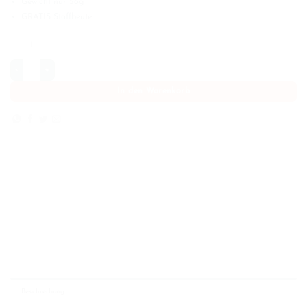
Gewicht nur 56g
GRATIS Stoffbeutel
AllEco® Aluminium Camping Besteck magnetisch Menge
In den Warenkorb
Beschreibung