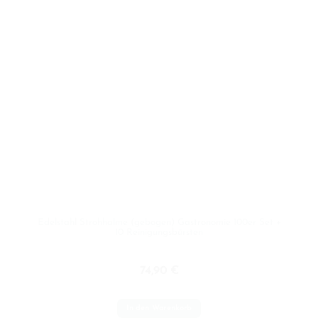
Edelstahl Strohhalme (gebogen) Gastronomie 100er Set +
10 Reinigungsbürsten
74,90
€
In den Warenkorb